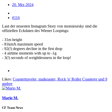
20. Mrz 2024
#116
Laut der neuesten Instagram Story von monsieursky sind die
offiziellen Eckdaten des Wiener Loopings:
- 31m height
- 81km/h maximum speed
- 92(!) degrees decline in the first drop
- 4 airtime moments with up to -1g
- 3(!) seconds of weightlessness in the loop!
Likes:
Coastertraveler
,
maikoaster
,
Rock 'n' Roller Coasterer
und 9
andere
Mario M.
CF Team News