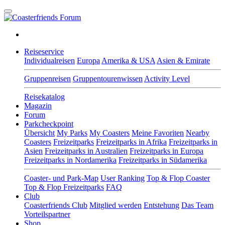
Reiseservice
Individualreisen
Europa
Amerika & USA
Asien & Emirate
Gruppenreisen
Gruppentourenwissen
Activity Level
Reisekatalog
Magazin
Forum
Parkcheckpoint
Übersicht
My Parks
My Coasters
Meine Favoriten
Nearby
Coasters
Freizeitparks
Freizeitparks in Afrika
Freizeitparks in
Asien
Freizeitparks in Australien
Freizeitparks in Europa
Freizeitparks in Nordamerika
Freizeitparks in Südamerika
Coaster- und Park-Map
User Ranking
Top & Flop Coaster
Top & Flop Freizeitparks
FAQ
Club
Coasterfriends Club
Mitglied werden
Entstehung
Das Team
Vorteilspartner
Shop