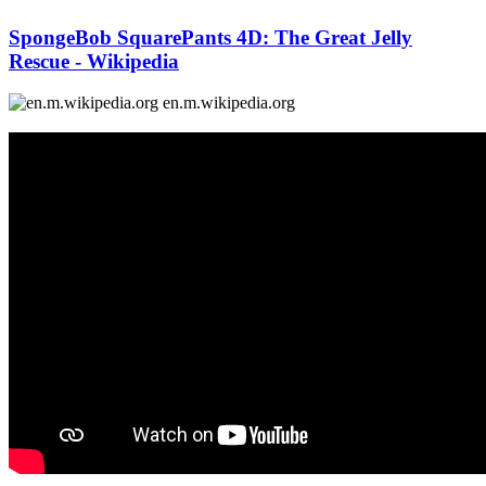
SpongeBob SquarePants 4D: The Great Jelly
Rescue - Wikipedia
en.m.wikipedia.org