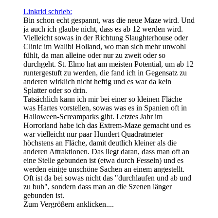
Linkrid schrieb:
Bin schon echt gespannt, was die neue Maze wird. Und
ja auch ich glaube nicht, dass es ab 12 werden wird.
Vielleicht sowas in der Richtung Slaughterhouse oder
Clinic im Walibi Holland, wo man sich mehr unwohl
fühlt, da man alleine oder nur zu zweit oder so
durchgeht. St. Elmo hat am meisten Potential, um ab 12
runtergestuft zu werden, die fand ich in Gegensatz zu
anderen wirklich nicht heftig und es war da kein
Splatter oder so drin.
Tatsächlich kann ich mir bei einer so kleinen Fläche
was Hartes vorstellen, sowas was es in Spanien oft in
Halloween-Screamparks gibt. Letztes Jahr im
Horrorland habe ich das Extrem-Maze gemacht und es
war vielleicht nur paar Hundert Quadratmeter
höchstens an Fläche, damit deutlich kleiner als die
anderen Attraktionen. Das liegt daran, dass man oft an
eine Stelle gebunden ist (etwa durch Fesseln) und es
werden einige unschöne Sachen an einem angestellt.
Oft ist da bei sowas nicht das "durchlaufen und ab und
zu buh", sondern dass man an die Szenen länger
gebunden ist.
Zum Vergrößern anklicken....