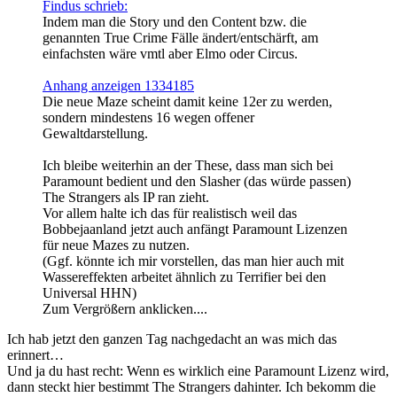
Findus schrieb:
Indem man die Story und den Content bzw. die
genannten True Crime Fälle ändert/entschärft, am
einfachsten wäre vmtl aber Elmo oder Circus.
Anhang anzeigen 1334185
Die neue Maze scheint damit keine 12er zu werden,
sondern mindestens 16 wegen offener
Gewaltdarstellung.
Ich bleibe weiterhin an der These, dass man sich bei
Paramount bedient und den Slasher (das würde passen)
The Strangers als IP ran zieht.
Vor allem halte ich das für realistisch weil das
Bobbejaanland jetzt auch anfängt Paramount Lizenzen
für neue Mazes zu nutzen.
(Ggf. könnte ich mir vorstellen, das man hier auch mit
Wassereffekten arbeitet ähnlich zu Terrifier bei den
Universal HHN)
Zum Vergrößern anklicken....
Ich hab jetzt den ganzen Tag nachgedacht an was mich das
erinnert…
Und ja du hast recht: Wenn es wirklich eine Paramount Lizenz wird,
dann steckt hier bestimmt The Strangers dahinter. Ich bekomm die