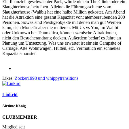
Ein finanziell geschwächter Park, würde nie ein The Clinic oder ein
Slaughterhouse betreiben. Alleine die Führungsschiene vom
Slaughterhouse (Walibi) hat eine halbe Million gekostet. Am Abend
hat die Attraktion eine gesamt Kapazität von: atemberaubenden 200
Personen. Sowas sind Prestigeobjekte mit denen man gut Werben
kann, sich Monetär aber nie rentieren. Mit Us vs You, im Walibi
oder Unknown bei Traumatica, können szenische Attraktionen,
nicht den Besucherandrang decken. Außerdem bedarf es Jahre an
Planung um Umsetzung. Was uns erwartet ist ehr ein Campsite of
Carnage. Alte Wohnwagen, Hütten, etc. Vermutlich ein schnelles
Kapazitätsmonster.
Likes:
Zocker1998
und
whippytransitions
Linkrid
Airtime König
CLUBMEMBER
Mitglied seit