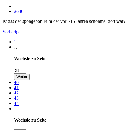
#630
Ist das der spongebob Film der vor ~15 Jahren schonmal dort war?
Vorherige
1
…
Wechsle zu Seite
Weiter
40
41
42
43
44
…
Wechsle zu Seite