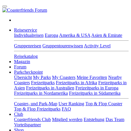
Reiseservice
Individualreisen
Europa
Amerika & USA
Asien & Emirate
Gruppenreisen
Gruppentourenwissen
Activity Level
Reisekatalog
Magazin
Forum
Parkcheckpoint
Übersicht
My Parks
My Coasters
Meine Favoriten
Nearby
Coasters
Freizeitparks
Freizeitparks in Afrika
Freizeitparks in
Asien
Freizeitparks in Australien
Freizeitparks in Europa
Freizeitparks in Nordamerika
Freizeitparks in Südamerika
Coaster- und Park-Map
User Ranking
Top & Flop Coaster
Top & Flop Freizeitparks
FAQ
Club
Coasterfriends Club
Mitglied werden
Entstehung
Das Team
Vorteilspartner
Shop