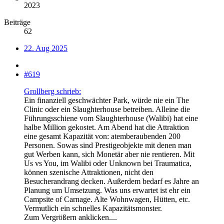
2023
Beiträge
62
22. Aug 2025
#619
Grollberg schrieb:
Ein finanziell geschwächter Park, würde nie ein The
Clinic oder ein Slaughterhouse betreiben. Alleine die
Führungsschiene vom Slaughterhouse (Walibi) hat eine
halbe Million gekostet. Am Abend hat die Attraktion
eine gesamt Kapazität von: atemberaubenden 200
Personen. Sowas sind Prestigeobjekte mit denen man
gut Werben kann, sich Monetär aber nie rentieren. Mit
Us vs You, im Walibi oder Unknown bei Traumatica,
können szenische Attraktionen, nicht den
Besucherandrang decken. Außerdem bedarf es Jahre an
Planung um Umsetzung. Was uns erwartet ist ehr ein
Campsite of Carnage. Alte Wohnwagen, Hütten, etc.
Vermutlich ein schnelles Kapazitätsmonster.
Zum Vergrößern anklicken....