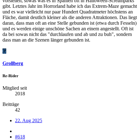
vorstellen, sowas was es in Spanien oft in Halloween-Screamparks
gibt. Letztes Jahr im Horrorland habe ich das Extrem-Maze gemacht
und es war vielleicht nur paar Hundert Quadratmeter höchstens an
Fläche, damit deutlich kleiner als die anderen Attraktionen. Das liegt
daran, dass man oft an eine Stelle gebunden ist (etwa durch Fesseln)
und es werden einige unschöne Sachen an einem angestellt. Oft ist
da bei sowas nicht das "durchlaufen und ab und zu buh", sondern
dass man an die Szenen länger gebunden ist.
G
Grollberg
Re-Rider
Mitglied seit
2018
Beiträge
42
22. Aug 2025
#618