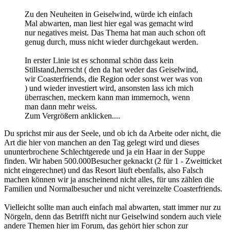
Zu den Neuheiten in Geiselwind, würde ich einfach
Mal abwarten, man liest hier egal was gemacht wird
nur negatives meist. Das Thema hat man auch schon oft
genug durch, muss nicht wieder durchgekaut werden.
In erster Linie ist es schonmal schön dass kein
Stillstand,herrscht ( den da hat weder das Geiselwind,
wir Coasterfriends, die Region oder sonst wer was von
) und wieder investiert wird, ansonsten lass ich mich
überraschen, meckern kann man immernoch, wenn
man dann mehr weiss.
Zum Vergrößern anklicken....
Du sprichst mir aus der Seele, und ob ich da Arbeite oder nicht, die
Art die hier von manchen an den Tag gelegt wird und dieses
ununterbrochene Schlechtgerede und ja ein Haar in der Suppe
finden. Wir haben 500.000Besucher geknackt (2 für 1 - Zweitticket
nicht eingerechnet) und das Resort läuft ebenfalls, also Falsch
machen können wir ja anscheinend nicht alles, für uns zählen die
Familien und Normalbesucher und nicht vereinzelte Coasterfriends.
Vielleicht sollte man auch einfach mal abwarten, statt immer nur zu
Nörgeln, denn das Betrifft nicht nur Geiselwind sondern auch viele
andere Themen hier im Forum, das gehört hier schon zur