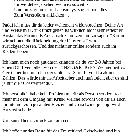
Ihr werdet es ja sehen wenn es soweit ist.
Und nutzt gerne eure Lachsmilys, sagt schon alles.
Zum Vergrößern anklicken....
Paddi ich muss dir da leider wehement widersprechen. Deine Art
und Weise mit Kritik umzugehen ist wirklich nicht sehr reflektiert.
Anstatt das Forum als Austausch zu nutzen und zu sagen: "Komm
wir nehmen die Rückmeldung der Fans ernst" wird
zurückgeschossen. Und das nicht nur online sondern auch im
Realen Leben.
Ich kann mich noch gut daran erinnern als du vor 2-3 Jahren bei
einem CF Event allen von der EINZIGARTIGEN Weltneuheit von
Gerstlauer in eurem Park erzählt hast. Samt Layout Leak und
Zahlen. Das würde mir als Arbeitgeber auch aufstoßen, aber es sind
ja nur die "Coasterfriends".
Ich persönlich habe kein Problem mit dir als Person sondern viel
mehr mit dem Umgang mit Kritik, welche sowohl von dir als auch
im Internet vom gesamten Freizeitland Geiselwind getätigt wird.
Äußerst schade.
Um zum Thema zurück zu kommen:
Ich hoffe nur das Beste für das Freizeitland Geiselwind und bin