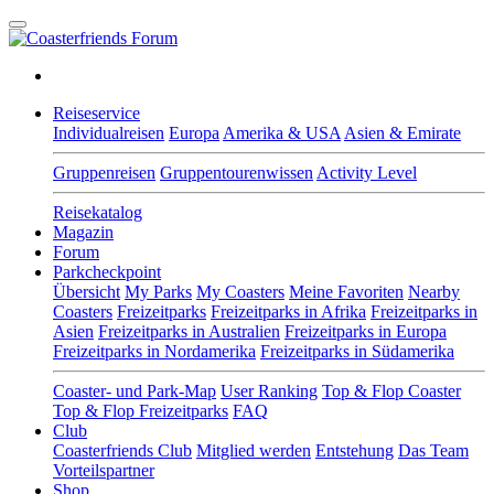
Reiseservice
Individualreisen
Europa
Amerika & USA
Asien & Emirate
Gruppenreisen
Gruppentourenwissen
Activity Level
Reisekatalog
Magazin
Forum
Parkcheckpoint
Übersicht
My Parks
My Coasters
Meine Favoriten
Nearby
Coasters
Freizeitparks
Freizeitparks in Afrika
Freizeitparks in
Asien
Freizeitparks in Australien
Freizeitparks in Europa
Freizeitparks in Nordamerika
Freizeitparks in Südamerika
Coaster- und Park-Map
User Ranking
Top & Flop Coaster
Top & Flop Freizeitparks
FAQ
Club
Coasterfriends Club
Mitglied werden
Entstehung
Das Team
Vorteilspartner
Shop