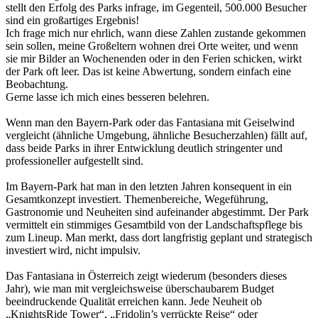
stellt den Erfolg des Parks infrage, im Gegenteil, 500.000 Besucher
sind ein großartiges Ergebnis!
Ich frage mich nur ehrlich, wann diese Zahlen zustande gekommen
sein sollen, meine Großeltern wohnen drei Orte weiter, und wenn
sie mir Bilder an Wochenenden oder in den Ferien schicken, wirkt
der Park oft leer. Das ist keine Abwertung, sondern einfach eine
Beobachtung.
Gerne lasse ich mich eines besseren belehren.
Wenn man den Bayern-Park oder das Fantasiana mit Geiselwind
vergleicht (ähnliche Umgebung, ähnliche Besucherzahlen) fällt auf,
dass beide Parks in ihrer Entwicklung deutlich stringenter und
professioneller aufgestellt sind.
Im Bayern-Park hat man in den letzten Jahren konsequent in ein
Gesamtkonzept investiert. Themenbereiche, Wegeführung,
Gastronomie und Neuheiten sind aufeinander abgestimmt. Der Park
vermittelt ein stimmiges Gesamtbild von der Landschaftspflege bis
zum Lineup. Man merkt, dass dort langfristig geplant und strategisch
investiert wird, nicht impulsiv.
Das Fantasiana in Österreich zeigt wiederum (besonders dieses
Jahr), wie man mit vergleichsweise überschaubarem Budget
beeindruckende Qualität erreichen kann. Jede Neuheit ob
„KnightsRide Tower“, „Fridolin’s verrückte Reise“ oder