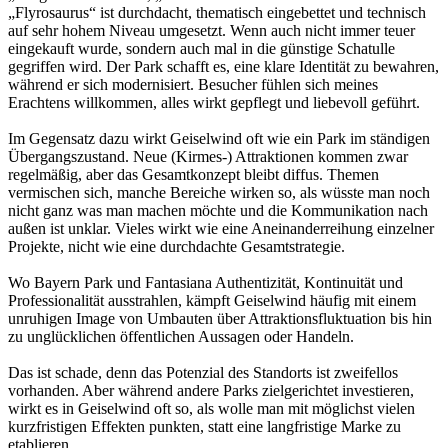
„Flyrosaurus“ ist durchdacht, thematisch eingebettet und technisch
auf sehr hohem Niveau umgesetzt. Wenn auch nicht immer teuer
eingekauft wurde, sondern auch mal in die günstige Schatulle
gegriffen wird. Der Park schafft es, eine klare Identität zu bewahren,
während er sich modernisiert. Besucher fühlen sich meines
Erachtens willkommen, alles wirkt gepflegt und liebevoll geführt.
Im Gegensatz dazu wirkt Geiselwind oft wie ein Park im ständigen
Übergangszustand. Neue (Kirmes-) Attraktionen kommen zwar
regelmäßig, aber das Gesamtkonzept bleibt diffus. Themen
vermischen sich, manche Bereiche wirken so, als wüsste man noch
nicht ganz was man machen möchte und die Kommunikation nach
außen ist unklar. Vieles wirkt wie eine Aneinanderreihung einzelner
Projekte, nicht wie eine durchdachte Gesamtstrategie.
Wo Bayern Park und Fantasiana Authentizität, Kontinuität und
Professionalität ausstrahlen, kämpft Geiselwind häufig mit einem
unruhigen Image von Umbauten über Attraktionsfluktuation bis hin
zu unglücklichen öffentlichen Aussagen oder Handeln.
Das ist schade, denn das Potenzial des Standorts ist zweifellos
vorhanden. Aber während andere Parks zielgerichtet investieren,
wirkt es in Geiselwind oft so, als wolle man mit möglichst vielen
kurzfristigen Effekten punkten, statt eine langfristige Marke zu
etablieren.