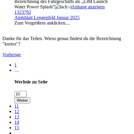
Bezeichnung des Fahrgeschäfts als „LIM Launch
Water Power Splash“
Anhang anzeigen
1323792
Amtsblatt Lengenfeld Januar 2025
Zum Vergrößern anklicken....
Danke für das Teilen. Wieso genau findest du die Bezeichnung
"kurios"?
Vorherige
1
…
Wechsle zu Seite
Weiter
11
12
13
14
15
…