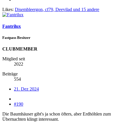
Likes:
Disembleergon
,
cf79
,
Deevilad
und 15 andere
Fantrilux
Fastpass Besitzer
CLUBMEMBER
Mitglied seit
2022
Beiträge
554
21. Dez 2024
#190
Die Baumhäuser gibt's ja schon öfters, aber Erdhöhlen zum
Übernachten klingt interessant.