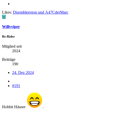
Likes:
Disembleergon
und
A47CderMarc
W
Willyviper
Re-Rider
Mitglied seit
2024
Beiträge
190
24. Dez 2024
#191
Hobbit Häuser
.