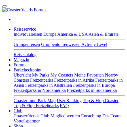
Reiseservice
Individualreisen
Europa
Amerika & USA
Asien & Emirate
Gruppenreisen
Gruppentourenwissen
Activity Level
Reisekatalog
Magazin
Forum
Parkcheckpoint
Übersicht
My Parks
My Coasters
Meine Favoriten
Nearby
Coasters
Freizeitparks
Freizeitparks in Afrika
Freizeitparks in
Asien
Freizeitparks in Australien
Freizeitparks in Europa
Freizeitparks in Nordamerika
Freizeitparks in Südamerika
Coaster- und Park-Map
User Ranking
Top & Flop Coaster
Top & Flop Freizeitparks
FAQ
Club
Coasterfriends Club
Mitglied werden
Entstehung
Das Team
Vorteilspartner
Shop