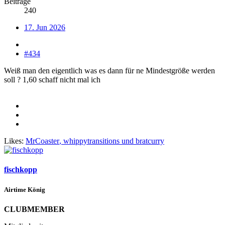
Beiträge
240
17. Jun 2026
#434
Weiß man den eigentlich was es dann für ne Mindestgröße werden
soll ? 1,60 schaff nicht mal ich
Likes:
MrCoaster
,
whippytransitions
und
bratcurry
fischkopp
Airtime König
CLUBMEMBER