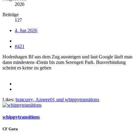
2026
Beiträge
127
4. Jun 2026
#421
Hodenhagen Bf aus dem Zug aussteigen und laut Google läuft man
dann mindestens 45min bis zum Serengeti Park. Busverbindung
scheint es keine zu geben
Likes:
bratcurry
,
Azneee01
und
whippytransitions
whippytransitions
CF Guru