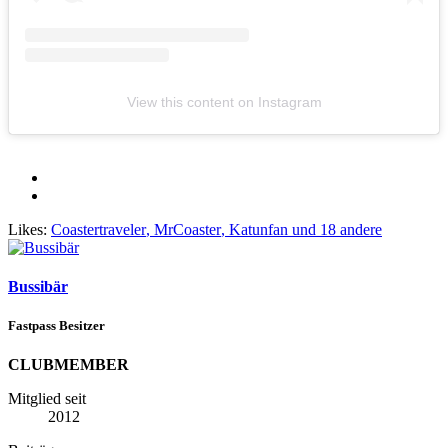
View this content on Instagram
Likes:
Coastertraveler
,
MrCoaster
,
Katunfan
und 18 andere
Bussibär
Fastpass Besitzer
CLUBMEMBER
Mitglied seit
2012