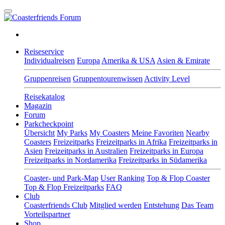
Reiseservice
Individualreisen
Europa
Amerika & USA
Asien & Emirate
Gruppenreisen
Gruppentourenwissen
Activity Level
Reisekatalog
Magazin
Forum
Parkcheckpoint
Übersicht
My Parks
My Coasters
Meine Favoriten
Nearby
Coasters
Freizeitparks
Freizeitparks in Afrika
Freizeitparks in
Asien
Freizeitparks in Australien
Freizeitparks in Europa
Freizeitparks in Nordamerika
Freizeitparks in Südamerika
Coaster- und Park-Map
User Ranking
Top & Flop Coaster
Top & Flop Freizeitparks
FAQ
Club
Coasterfriends Club
Mitglied werden
Entstehung
Das Team
Vorteilspartner
Shop