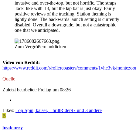
invasive and over-the-top, but not horrific. The straps
'lock' like with T3, but the lap bar is just okay. Fairly
positive reviews of the tracking. Station theming is
lightly done. The backwards launch setting is currently
disabled. Overall a downgrade, but not a catastrophic
one that we anticipated.
Zum Vergrößern anklicken....
Video von Reddit:
https://www.reddit.com/r/rollercoasters/comments/1vhe3vk/montezoo
Quelle
Zuletzt bearbeitet:
Freitag um 08:26
Likes:
Top-Spin
,
kaiser
,
ThrillRider97
und 3 andere
B
bratcurry