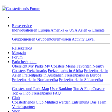
Reiseservice
Individualreisen
Europa
Amerika & USA
Asien & Emirate
Gruppenreisen
Gruppentourenwissen
Activity Level
Reisekatalog
Magazin
Forum
Parkcheckpoint
Übersicht
My Parks
My Coasters
Meine Favoriten
Nearby
Coasters
Freizeitparks
Freizeitparks in Afrika
Freizeitparks in
Asien
Freizeitparks in Australien
Freizeitparks in Europa
Freizeitparks in Nordamerika
Freizeitparks in Südamerika
Coaster- und Park-Map
User Ranking
Top & Flop Coaster
Top & Flop Freizeitparks
FAQ
Club
Coasterfriends Club
Mitglied werden
Entstehung
Das Team
Vorteilspartner
Shop