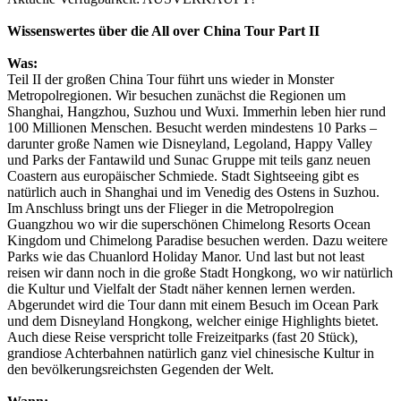
Wissenswertes über die All over China Tour Part II
Was:
Teil II der großen China Tour führt uns wieder in Monster
Metropolregionen. Wir besuchen zunächst die Regionen um
Shanghai, Hangzhou, Suzhou und Wuxi. Immerhin leben hier rund
100 Millionen Menschen. Besucht werden mindestens 10 Parks –
darunter große Namen wie Disneyland, Legoland, Happy Valley
und Parks der Fantawild und Sunac Gruppe mit teils ganz neuen
Coastern aus europäischer Schmiede. Stadt Sightseeing gibt es
natürlich auch in Shanghai und im Venedig des Ostens in Suzhou.
Im Anschluss bringt uns der Flieger in die Metropolregion
Guangzhou wo wir die superschönen Chimelong Resorts Ocean
Kingdom und Chimelong Paradise besuchen werden. Dazu weitere
Parks wie das Chuanlord Holiday Manor. Und last but not least
reisen wir dann noch in die große Stadt Hongkong, wo wir natürlich
die Kultur und Vielfalt der Stadt näher kennen lernen werden.
Abgerundet wird die Tour dann mit einem Besuch im Ocean Park
und dem Disneyland Hongkong, welcher einige Highlights bietet.
Auch diese Reise verspricht tolle Freizeitparks (fast 20 Stück),
grandiose Achterbahnen natürlich ganz viel chinesische Kultur in
den bevölkerungsreichsten Gegenden der Welt.