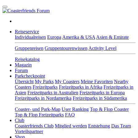
Reiseservice
Individualreisen
Europa
Amerika & USA
Asien & Emirate
Gruppenreisen
Gruppentourenwissen
Activity Level
Reisekatalog
Magazin
Forum
Parkcheckpoint
Übersicht
My Parks
My Coasters
Meine Favoriten
Nearby
Coasters
Freizeitparks
Freizeitparks in Afrika
Freizeitparks in
Asien
Freizeitparks in Australien
Freizeitparks in Europa
Freizeitparks in Nordamerika
Freizeitparks in Südamerika
Coaster- und Park-Map
User Ranking
Top & Flop Coaster
Top & Flop Freizeitparks
FAQ
Club
Coasterfriends Club
Mitglied werden
Entstehung
Das Team
Vorteilspartner
Shop