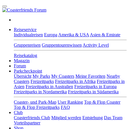
Reiseservice
Individualreisen
Europa
Amerika & USA
Asien & Emirate
Gruppenreisen
Gruppentourenwissen
Activity Level
Reisekatalog
Magazin
Forum
Parkcheckpoint
Übersicht
My Parks
My Coasters
Meine Favoriten
Nearby
Coasters
Freizeitparks
Freizeitparks in Afrika
Freizeitparks in
Asien
Freizeitparks in Australien
Freizeitparks in Europa
Freizeitparks in Nordamerika
Freizeitparks in Südamerika
Coaster- und Park-Map
User Ranking
Top & Flop Coaster
Top & Flop Freizeitparks
FAQ
Club
Coasterfriends Club
Mitglied werden
Entstehung
Das Team
Vorteilspartner
Shop