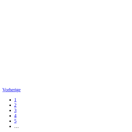
Vorherige
1
2
3
4
5
…