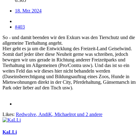
6.365
18. Mrz 2024
#403
So - und damit beenden wir den Exkurs was den Tierschutz und die
allgemeine Tierhaltung angeht.
Hier geht es ja um die Entwicklung des Freizeit-Land Geiselwind.
Somit darf jeder über diese Neuheit gerne was schreiben, jedoch
bewegen wir uns gerade in Richtung anderer Freizeitparks und
Tierhaltung im Allgemeinen (Pro/Contra usw). Und das ist so ein
weites Feld das wir dieses hier nicht behandeln werden
(Daseinsberechtigung und Bildungsauftrag eines Zoos, Hunde in
Mietswohnungen direkt in der City, Pferdehaltung, Gänsemarsch im
Park oder lieber auf den Tisch usw).
Likes:
Redwolve
,
AndiK
,
Michaelrot
und 2 andere
KaLLi