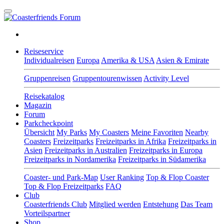
Reiseservice
Individualreisen
Europa
Amerika & USA
Asien & Emirate
Gruppenreisen
Gruppentourenwissen
Activity Level
Reisekatalog
Magazin
Forum
Parkcheckpoint
Übersicht
My Parks
My Coasters
Meine Favoriten
Nearby
Coasters
Freizeitparks
Freizeitparks in Afrika
Freizeitparks in
Asien
Freizeitparks in Australien
Freizeitparks in Europa
Freizeitparks in Nordamerika
Freizeitparks in Südamerika
Coaster- und Park-Map
User Ranking
Top & Flop Coaster
Top & Flop Freizeitparks
FAQ
Club
Coasterfriends Club
Mitglied werden
Entstehung
Das Team
Vorteilspartner
Shop