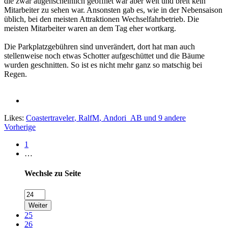
die zwar augenscheinlich geöffnet war aber weit und breit kein
Mitarbeiter zu sehen war. Ansonsten gab es, wie in der Nebensaison
üblich, bei den meisten Attraktionen Wechselfahrbetrieb. Die
meisten Mitarbeiter waren an dem Tag eher wortkarg.
Die Parkplatzgebühren sind unverändert, dort hat man auch
stellenweise noch etwas Schotter aufgeschüttet und die Bäume
wurden geschnitten. So ist es nicht mehr ganz so matschig bei
Regen.
Likes:
Coastertraveler
,
RalfM
,
Andori_AB
und 9 andere
Vorherige
1
…
Wechsle zu Seite
Weiter
25
26