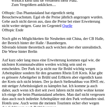
wirklich klein und sie verdienen mehr Platz.
Zum Vergrößern anklicken....
Offtopic: Das Phantasialand hat eigentlich stetig
Besucherwachstum. Egal ob die Preise jährlich angezogen wurden.
Gehe auch nicht davon aus, dass die Preise bei einer Erweiterung
nicht weiter steigen. Ganz im Gegenteil
Quelle
Offtopic Ende
Noch gibt es Möglichkeiten für Neuheiten mit China, der CB Halle,
der Bereich hinter der Halle / Baumbergen.
Silverado könnte theoretisch auch weichen aber eher unrealistisch.
Die Wiese hinter Berlin
Auf kurz oder lang muss eine Erweiterung kommen egal wie, die
nächsten Kommunalwahlen werden wichtig sein und es
entscheiden. Der Park ist ja nicht nur für Brühl wichtig wegen
Arbeitsplätze sondern für den gesamten Rhein Erft Kreis. Klar gibt
es grössere Arbeitgeber in Brühl und Erftkreis aber eigentlich kann
der Kreis sich nicht leisten. Der ja durch Stellenabbau von RWE etc.
mit stetiger Arbeitslosigkeit zu kämpfen hat. Ich komme ja auch
daher, auch wenn ich dort seit zwei Jahren nicht mehr wohne kenne
ich einige die beim Phantasialand arbeiten. Man darf nicht vergessen
dass auch noch indirekte Arbeitsplätze mit den Park verbunden sind.
Hotels usw. Auch wenn die meisten Touristen sicher eher wegen