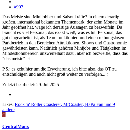
#907
Das Meiste sind Minijobber und Saisonkräfte? In einem derartig
großen, international bekannten Themenpark, der zehn Monate im
Jahr geöffnet hat, wage ich derartige Aussagen zu bezweifeln. Da
braucht es viel Personal, das exakt weiß, was es tut. Personal, das
gut eingearbeitet ist, als Team funktioniert und einen reibungslosen
Parkbetrieb in den Bereichen Attraktionen, Shows und Gastronomie
gewährleisten kann. Natürlich gehören Minijobs und Tätigkeiten im
Mindestlohnbereich unzweifelhaft dazu, aber ich bezweifle, dass das
"das meiste" ist.
P.S.: es geht hier um die Erweiterung, ich bitte also, das OT zu
entschuldigen und auch nicht groß weiter zu verfolgen...
)
Zuletzt bearbeitet:
29. Jul 2025
Likes:
Rock 'n' Roller Coasterer
,
MrCoaster
,
HaPa Fan
und 9
andere
C
CentralManx