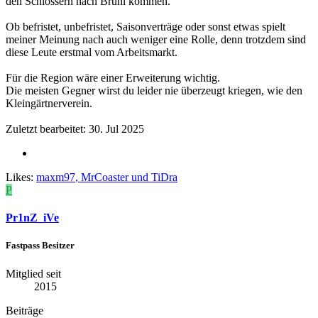
den Schlössern nach Brühl kommen.
Ob befristet, unbefristet, Saisonverträge oder sonst etwas spielt
meiner Meinung nach auch weniger eine Rolle, denn trotzdem sind
diese Leute erstmal vom Arbeitsmarkt.
Für die Region wäre einer Erweiterung wichtig.
Die meisten Gegner wirst du leider nie überzeugt kriegen, wie den
Kleingärtnerverein.
Zuletzt bearbeitet:
30. Jul 2025
Likes:
maxm97
,
MrCoaster
und
TiDra
P
Pr1nZ_iVe
Fastpass Besitzer
Mitglied seit
2015
Beiträge