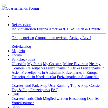
Reiseservice
Individualreisen
Europa
Amerika & USA
Asien & Emirate
Gruppenreisen
Gruppentourenwissen
Activity Level
Reisekatalog
Magazin
Forum
Parkcheckpoint
Übersicht
My Parks
My Coasters
Meine Favoriten
Nearby
Coasters
Freizeitparks
Freizeitparks in Afrika
Freizeitparks in
Asien
Freizeitparks in Australien
Freizeitparks in Europa
Freizeitparks in Nordamerika
Freizeitparks in Südamerika
Coaster- und Park-Map
User Ranking
Top & Flop Coaster
Top & Flop Freizeitparks
FAQ
Club
Coasterfriends Club
Mitglied werden
Entstehung
Das Team
Vorteilspartner
Shop