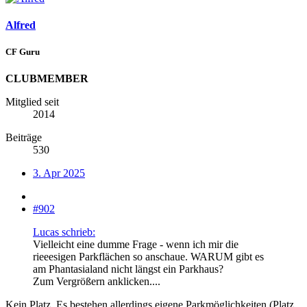
Alfred
CF Guru
CLUBMEMBER
Mitglied seit
2014
Beiträge
530
3. Apr 2025
#902
Lucas schrieb:
Vielleicht eine dumme Frage - wenn ich mir die
rieeesigen Parkflächen so anschaue. WARUM gibt es
am Phantasialand nicht längst ein Parkhaus?
Zum Vergrößern anklicken....
Kein Platz. Es bestehen allerdings eigene Parkmöglichkeiten (Platz