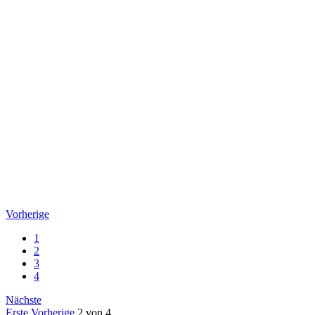
Vorherige
1
2
3
4
Nächste
Erste
Vorherige
2 von 4