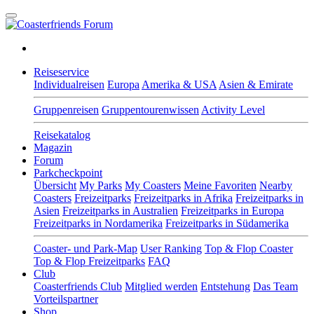
Reiseservice
Individualreisen
Europa
Amerika & USA
Asien & Emirate
Gruppenreisen
Gruppentourenwissen
Activity Level
Reisekatalog
Magazin
Forum
Parkcheckpoint
Übersicht
My Parks
My Coasters
Meine Favoriten
Nearby
Coasters
Freizeitparks
Freizeitparks in Afrika
Freizeitparks in
Asien
Freizeitparks in Australien
Freizeitparks in Europa
Freizeitparks in Nordamerika
Freizeitparks in Südamerika
Coaster- und Park-Map
User Ranking
Top & Flop Coaster
Top & Flop Freizeitparks
FAQ
Club
Coasterfriends Club
Mitglied werden
Entstehung
Das Team
Vorteilspartner
Shop