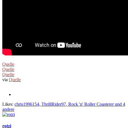
Quelle
Quelle
Quelle
via
Quelle
Likes:
chris1996154
,
ThrillRider97
,
Rock 'n' Roller Coasterer
und 4
andere
rotzi