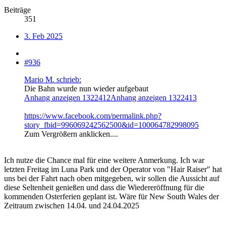
Beiträge
351
3. Feb 2025
#936
Mario M. schrieb:
Die Bahn wurde nun wieder aufgebaut
Anhang anzeigen 1322412
Anhang anzeigen 1322413
https://www.facebook.com/permalink.php?
story_fbid=996069242562500&id=100064782998095
Zum Vergrößern anklicken....
Ich nutze die Chance mal für eine weitere Anmerkung. Ich war
letzten Freitag im Luna Park und der Operator von "Hair Raiser" hat
uns bei der Fahrt nach oben mitgegeben, wir sollen die Aussicht auf
diese Seltenheit genießen und dass die Wiedereröffnung für die
kommenden Osterferien geplant ist. Wäre für New South Wales der
Zeitraum zwischen 14.04. und 24.04.2025