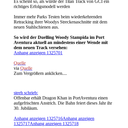
Es scheint so, als würde der Titan Track von GCI ein
richtiges Erfolgsmodell werden
Immer mehr Parks Testen beim wiederkehrenden
Retracking ihrer Woodys Streckenaschnitte mit dem
neuen Stahlschienen aus.
So wird der Duelling Woody Stampida im Port
Aventura aktuell an mindestens einer Wende mit
dem neuen Track versehen:
Anhang anzeigen 1325701
Quelle
via
Quelle
Zum Vergrößern anklicken....
steeh schrieb:
Offenbar erhält Dragon Khan in PortAventura einen
aufgefrischten Anstrich. Die Bahn feiert dieses Jahr ihr
30. Jubiläum.
Anhang anzeigen 1325716
Anhang anzeigen
1325717
Anhang anzeigen 1325718