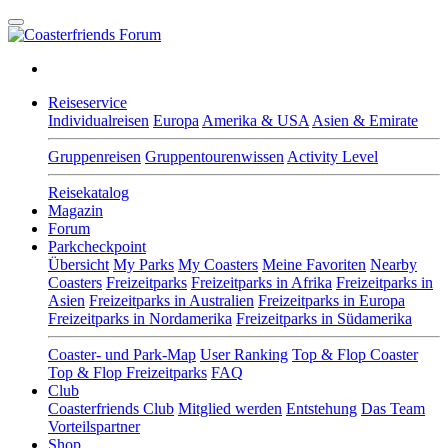
Reiseservice
Individualreisen
Europa
Amerika & USA
Asien & Emirate
Gruppenreisen
Gruppentourenwissen
Activity Level
Reisekatalog
Magazin
Forum
Parkcheckpoint
Übersicht
My Parks
My Coasters
Meine Favoriten
Nearby
Coasters
Freizeitparks
Freizeitparks in Afrika
Freizeitparks in
Asien
Freizeitparks in Australien
Freizeitparks in Europa
Freizeitparks in Nordamerika
Freizeitparks in Südamerika
Coaster- und Park-Map
User Ranking
Top & Flop Coaster
Top & Flop Freizeitparks
FAQ
Club
Coasterfriends Club
Mitglied werden
Entstehung
Das Team
Vorteilspartner
Shop