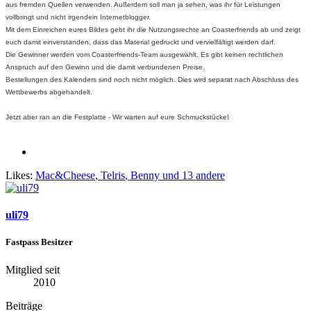
aus fremden Quellen verwenden. Außerdem soll man ja sehen, was ihr für Leistungen
vollbringt und nicht irgendein Internetblogger.
Mit dem Einreichen eures Bildes gebt ihr die Nutzungsrechte an Coasterfriends ab und zeigt
euch damit einverstanden, dass das Material gedruckt und vervielfältigt werden darf.
Die Gewinner werden vom Coasterfriends-Team ausgewählt. Es gibt keinen rechtlichen
Anspruch auf den Gewinn und die damit verbundenen Preise.
Bestellungen des Kalenders sind noch nicht möglich. Dies wird separat nach Abschluss des
Wettbewerbs abgehandelt.
Jetzt aber ran an die Festplatte - Wir warten auf eure Schmuckstücke!
Likes:
Mac&Cheese
,
Telris
,
Benny
und 13 andere
uli79
Fastpass Besitzer
Mitglied seit
2010
Beiträge