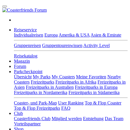
Reiseservice
Individualreisen
Europa
Amerika & USA
Asien & Emirate
Gruppenreisen
Gruppentourenwissen
Activity Level
Reisekatalog
Magazin
Forum
Parkcheckpoint
Übersicht
My Parks
My Coasters
Meine Favoriten
Nearby
Coasters
Freizeitparks
Freizeitparks in Afrika
Freizeitparks in
Asien
Freizeitparks in Australien
Freizeitparks in Europa
Freizeitparks in Nordamerika
Freizeitparks in Südamerika
Coaster- und Park-Map
User Ranking
Top & Flop Coaster
Top & Flop Freizeitparks
FAQ
Club
Coasterfriends Club
Mitglied werden
Entstehung
Das Team
Vorteilspartner
Shop