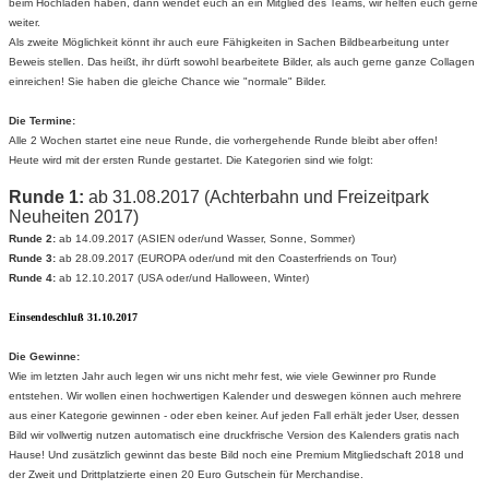
beim Hochladen haben, dann wendet euch an ein Mitglied des Teams, wir helfen euch gerne
weiter.
Als zweite Möglichkeit könnt ihr auch eure Fähigkeiten in Sachen Bildbearbeitung unter
Beweis stellen. Das heißt, ihr dürft sowohl bearbeitete Bilder, als auch gerne ganze Collagen
einreichen! Sie haben die gleiche Chance wie "normale" Bilder.
Die Termine:
Alle 2 Wochen startet eine neue Runde, die vorhergehende Runde bleibt aber offen!
Heute wird mit der ersten Runde gestartet. Die Kategorien sind wie folgt:
Runde 1:
ab 31.08.2017 (Achterbahn und Freizeitpark
Neuheiten 2017)
Runde 2:
ab 14.09.2017 (ASIEN oder/und Wasser, Sonne, Sommer)
Runde 3:
ab 28.09.2017 (EUROPA oder/und mit den Coasterfriends on Tour)
Runde 4:
ab 12.10.2017 (USA oder/und Halloween, Winter)
Einsendeschluß 31.10.2017
Die Gewinne:
Wie im letzten Jahr auch legen wir uns nicht mehr fest, wie viele Gewinner pro Runde
entstehen. Wir wollen einen hochwertigen Kalender und deswegen können auch mehrere
aus einer Kategorie gewinnen - oder eben keiner. Auf jeden Fall erhält jeder User, dessen
Bild wir vollwertig nutzen automatisch eine druckfrische Version des Kalenders gratis nach
Hause! Und zusätzlich gewinnt das beste Bild noch eine Premium Mitgliedschaft 2018 und
der Zweit und Drittplatzierte einen 20 Euro Gutschein für Merchandise.