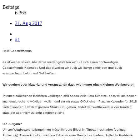
Beiträge
6.365
31. Aug 2017
#1
Hallo Coasterfriends,
es ist wieder soweit. Alle Jahre wieder gestalten wir für Euch einen hochwertigen
Coasterfriends Kalender
. Und dabei wollen wir euch wie immer einbinden und auch
entsprechend belohnen! Soll heißen:
Wir suchen euer Material und veranstalten dazu wie immer einen kleinen Wettbewerb!
In euren zahlreichen Berichten verbergen sich soooo viele Foto-Schätze, dass wir die besten
jetzt entsprechend würdigen wollen und sie mit etwas Glück einen Platz im Kalender für 2018
finden können. Um dem ganzen Struktur zu geben, findet der Wettbewerb in vier Runden
statt, die aber nicht zu sehr eingeengt sind.
Die Aufgabe:
Um am Wettbewerb teilzunehmen müsst ihr eure Bilder im Thread hochladen (geringe
Auflösung). Gerne könnt ihr mehrere Bilder in einer Runde hochladen. Solltet ihr Probleme