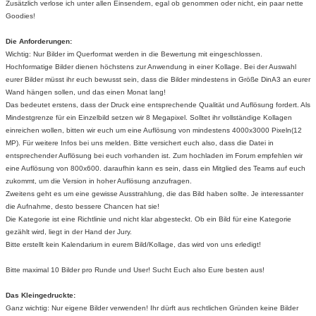
Zusätzlich verlose ich unter allen Einsendern, egal ob genommen oder nicht, ein paar nette
Goodies!
Die Anforderungen:
Wichtig: Nur Bilder im Querformat werden in die Bewertung mit eingeschlossen.
Hochformatige Bilder dienen höchstens zur Anwendung in einer Kollage. Bei der Auswahl
eurer Bilder müsst ihr euch bewusst sein, dass die Bilder mindestens in Größe DinA3 an eurer
Wand hängen sollen, und das einen Monat lang!
Das bedeutet erstens, dass der Druck eine entsprechende Qualität und Auflösung fordert. Als
Mindestgrenze für ein Einzelbild setzen wir 8 Megapixel. Solltet ihr vollständige Kollagen
einreichen wollen, bitten wir euch um eine Auflösung von mindestens 4000x3000 Pixeln(12
MP). Für weitere Infos bei uns melden. Bitte versichert euch also, dass die Datei in
entsprechender Auflösung bei euch vorhanden ist. Zum hochladen im Forum empfehlen wir
eine Auflösung von 800x600. daraufhin kann es sein, dass ein Mitglied des Teams auf euch
zukommt, um die Version in hoher Auflösung anzufragen.
Zweitens geht es um eine gewisse Ausstrahlung, die das Bild haben sollte. Je interessanter
die Aufnahme, desto bessere Chancen hat sie!
Die Kategorie ist eine Richtlinie und nicht klar abgesteckt. Ob ein Bild für eine Kategorie
gezählt wird, liegt in der Hand der Jury.
Bitte erstellt kein Kalendarium in eurem Bild/Kollage, das wird von uns erledigt!
Bitte maximal 10 Bilder pro Runde und User! Sucht Euch also Eure besten aus!
Das Kleingedruckte:
Ganz wichtig: Nur eigene Bilder verwenden! Ihr dürft aus rechtlichen Gründen keine Bilder