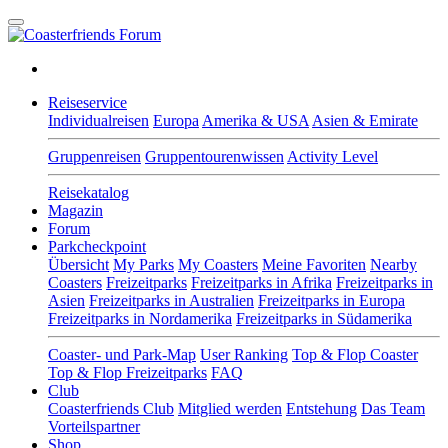
Reiseservice
Individualreisen
Europa
Amerika & USA
Asien & Emirate
Gruppenreisen
Gruppentourenwissen
Activity Level
Reisekatalog
Magazin
Forum
Parkcheckpoint
Übersicht
My Parks
My Coasters
Meine Favoriten
Nearby
Coasters
Freizeitparks
Freizeitparks in Afrika
Freizeitparks in
Asien
Freizeitparks in Australien
Freizeitparks in Europa
Freizeitparks in Nordamerika
Freizeitparks in Südamerika
Coaster- und Park-Map
User Ranking
Top & Flop Coaster
Top & Flop Freizeitparks
FAQ
Club
Coasterfriends Club
Mitglied werden
Entstehung
Das Team
Vorteilspartner
Shop