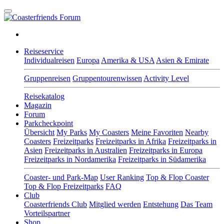
Reiseservice
Individualreisen
Europa
Amerika & USA
Asien & Emirate
Gruppenreisen
Gruppentourenwissen
Activity Level
Reisekatalog
Magazin
Forum
Parkcheckpoint
Übersicht
My Parks
My Coasters
Meine Favoriten
Nearby
Coasters
Freizeitparks
Freizeitparks in Afrika
Freizeitparks in
Asien
Freizeitparks in Australien
Freizeitparks in Europa
Freizeitparks in Nordamerika
Freizeitparks in Südamerika
Coaster- und Park-Map
User Ranking
Top & Flop Coaster
Top & Flop Freizeitparks
FAQ
Club
Coasterfriends Club
Mitglied werden
Entstehung
Das Team
Vorteilspartner
Shop