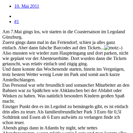
10. Mai 2011
#1
Am 7.Mai gings los, wir starten in die Coastersaison im Legoland
Günzburg.
Zuerst gings dann mal in das Feriendorf, schien ja alles ganz
einfach. Aber dann falsche Barcodes auf den Tickets...
Also mussten wir wieder zum Haupteingang und dort parken, nicht
wie geplant vor der Abenteuerhütte. Dort wurden dann die Tickets
getauscht, was relativ einfach und zügig ging.
Und dann konnte das Wochenende starten, hinein ins Vergnügen,
trotz bestem Wetter wenig Leute im Park und somit auch kurze
Anstellschlangen.
Das Personal war sehr freundlich und somancher Mitarbeiter an den
Bahnen war zu Späßchen wie Abklatschen bei der Abfahrt oder
Winken zu haben. Was natürlich besonders Kindern großen Spaß
macht.
Einziger Punkt den es im Legolnd zu bemängeln gibt, es ist einfach
drin alles zu teuer. Als familienfreundlicher Park 3 Euro für 0,5l
Softdrink und Essen ab 6 Euro aufwärts zu verlangen finde ich
schon teuer.
Abends gings dann in Atlantis by night, sehr nettes