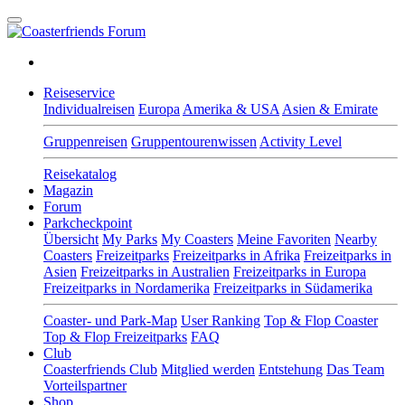
Reiseservice
Individualreisen
Europa
Amerika & USA
Asien & Emirate
Gruppenreisen
Gruppentourenwissen
Activity Level
Reisekatalog
Magazin
Forum
Parkcheckpoint
Übersicht
My Parks
My Coasters
Meine Favoriten
Nearby
Coasters
Freizeitparks
Freizeitparks in Afrika
Freizeitparks in
Asien
Freizeitparks in Australien
Freizeitparks in Europa
Freizeitparks in Nordamerika
Freizeitparks in Südamerika
Coaster- und Park-Map
User Ranking
Top & Flop Coaster
Top & Flop Freizeitparks
FAQ
Club
Coasterfriends Club
Mitglied werden
Entstehung
Das Team
Vorteilspartner
Shop