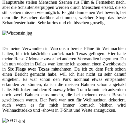
Hauptstraße stellen Menschen Szenen aus Film & Fernsehen nach,
aber die Schaufensterpuppen werden durch Menschen ersetzt, die so
still stehen müssen wie möglich. Es gibt dann einen Wettbewerb, bei
dem die Besucher darüber abstimmen, welcher Shop das beste
Schaufenster hatte. Sehr kurios und ein bisschen gruselig...
Da meine Verwandten in Wisconsin bereits Pläne für Weihnachten
hatten, bin ich tatsächlich zurück nach Texas geflogen. Hier hatte
meine Reise 7 Monate zuvor bei anderen Verwandten begonnen. Da
ich nun wieder in Dallas war, konnte ich spontan einen Zweitbesuch
in
Six Flags over Texas
mitnehmen. Da ich zu dem Park schon
einen Bericht gemacht habe, will ich hier nicht zu sehr darauf
eingehen. Es war schön den Park nochmal etwas entspannter
erkunden zu können, da ich die meisten Bahnen schon abgehakt
hatte. Mit Joker und dem Runaway Mine Train konnte ich außerdem
noch zwei Bahnen einsammeln, die bei meinem ersten Besuch
geschlossen waren. Der Park war nett für Weihnachten dekoriert,
auch wenn es für mich immer komisch bleiben wird
Weihnachtsdeko und -shows in T-Shirt und Weste anzugucken.​