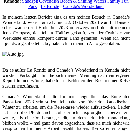
Kanada:
Sandspit Cavendish Beach & Shining Waters Family Fun
Park
-
La Ronde
-
Canada's Wonderland
In meinem letzten Bericht ging es um meinen Besuch in Canada’s
Wonderland, wo ich am 21. und 22. Oktober 2023 war. In Kanada
selbst war ich seit Ende Juli 2023 unterwegs und bin mit meinem
Jeep Compass, den ich in Halifax gekauft, von der Ostküste zur
Westküste einmal komplett durchs Land gefahren. Wenn ich nicht
irgendwo gearbeitet habe, habe ich in meinem Auto geschlafen.
Da es außer La Ronde und Canada’s Wonderland in Kanada nicht
wirklich Parks gibt, für die sich meiner Meinung nach ein eigener
Report lohnen würde, habe ich entschieden den Rest meiner Reise
zusammenzufassen.
Canada’s Wonderland hätte für mich eigentlich das Ende der
Parksaison 2023 sein sollen. Ich hatte vor, über den kanadischen
Winter zu arbeiten, um die Reisekasse wieder aufzustocken. Leider
hat sich die Pferderanch, auf der ich ursprünglich überwintern
wollte, als ein Ort herausgestellt, an dem ich nicht monatelang
bleiben wollte – mal ganz davon abgesehen, dass sie mich nicht wie
versprochen für meine Arbeit bezahlt haben. Bei so einer langen