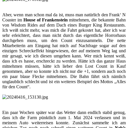
Aber, wenn man schon mal da ist, muss man natürlich den Frank‘ N
Coaster im
House of Frankenstein
mitnehmen, die bekannte Bahn
von Wisdom Rides auf dem Dach eines Burger King Restaurants.
Ich weiß nicht mehr, was mich die Fahrt gekostet hat, aber ich war
sehr erleichtert, dass man nicht durch das eigentliche Horrorhaus
durchgehen muss, um den Count einzusammeln. Die nette
Mitarbeiterin am Eingang hat mich auf Nachfrage sogar auf den
einzigen Schreckeffekt hingewiesen, der auf meinem Weg lag und
mir gesagt, wie ich diesen umgehen kann. Wer mich kennt weiß,
dass ich es hasse, erschreckt zu werden. Hätte ich das ganze Haus
mitnehmen müssen, hätte ich lieber den Lost Count in Kauf
genommen, aber so konnte ich nicht nur die +1, sondern auch noch
ein paar blaue Flecke mitnehmen. Die Bahn fährt sich nämlich
unglaublich schlecht und ist ein weiteres Beispiel des Mottos „Alles
für den Count“.
Ein paar Wochen später war das Wetter dann endlich stabil genug,
dass ich die Farm pünktlich zum 1. Mai 2024 verlassen und in
meinem Auto weiterreisen konnte. Zunächst sammelte ich am
gleichen Tag noch noch schnell einen weiteren Count in
Neb’s