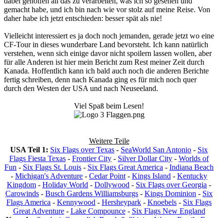
dabei geholfen all das zu verarbeiten, was ich so gesehen und
gemacht habe, und ich bin nach wie vor stolz auf meine Reise. Von
daher habe ich jetzt entschieden: besser spät als nie!
Vielleicht interessiert es ja doch noch jemanden, gerade jetzt wo eine
CF-Tour in dieses wunderbare Land bevorsteht. Ich kann natürlich
verstehen, wenn sich einige davor nicht spoilern lassen wollen, aber
für alle Anderen ist hier mein Bericht zum Rest meiner Zeit durch
Kanada. Hoffentlich kann ich bald auch noch die anderen Berichte
fertig schreiben, denn nach Kanada ging es für mich noch quer
durch den Westen der USA und nach Neuseeland.
Viel Spaß beim Lesen!
Weitere Teile
USA Teil 1:
Six Flags over Texas
-
SeaWorld San Antonio
-
Six
Flags Fiesta Texas
-
Frontier City
-
Silver Dollar City
-
Worlds of
Fun
-
Six Flags St. Louis
-
Six Flags Great America
-
Indiana Beach
-
Michigan's Adventure
-
Cedar Point
-
Kings Island
-
Kentucky
Kingdom
-
Holiday World
-
Dollywood
-
Six Flags over Georgia
-
Carowinds
-
Busch Gardens Williamsburgs
-
Kings Dominion
-
Six
Flags America
-
Kennywood
-
Hersheypark
-
Knoebels
-
Six Flags
Great Adventure
-
Lake Compounce
-
Six Flags New England