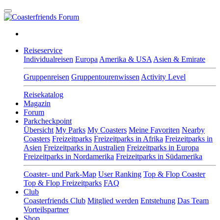
Reiseservice
Individualreisen
Europa
Amerika & USA
Asien & Emirate
Gruppenreisen
Gruppentourenwissen
Activity Level
Reisekatalog
Magazin
Forum
Parkcheckpoint
Übersicht
My Parks
My Coasters
Meine Favoriten
Nearby
Coasters
Freizeitparks
Freizeitparks in Afrika
Freizeitparks in
Asien
Freizeitparks in Australien
Freizeitparks in Europa
Freizeitparks in Nordamerika
Freizeitparks in Südamerika
Coaster- und Park-Map
User Ranking
Top & Flop Coaster
Top & Flop Freizeitparks
FAQ
Club
Coasterfriends Club
Mitglied werden
Entstehung
Das Team
Vorteilspartner
Shop