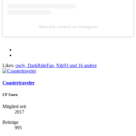
View this content on Instagram
Likes:
owly
,
DarkRideFan
,
Nik93
und 16 andere
Coastertraveler
CF Guru
Mitglied seit
2017
Beiträge
995