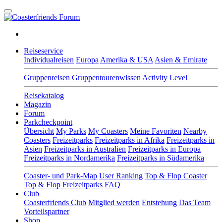
Reiseservice
Individualreisen
Europa
Amerika & USA
Asien & Emirate
Gruppenreisen
Gruppentourenwissen
Activity Level
Reisekatalog
Magazin
Forum
Parkcheckpoint
Übersicht
My Parks
My Coasters
Meine Favoriten
Nearby
Coasters
Freizeitparks
Freizeitparks in Afrika
Freizeitparks in
Asien
Freizeitparks in Australien
Freizeitparks in Europa
Freizeitparks in Nordamerika
Freizeitparks in Südamerika
Coaster- und Park-Map
User Ranking
Top & Flop Coaster
Top & Flop Freizeitparks
FAQ
Club
Coasterfriends Club
Mitglied werden
Entstehung
Das Team
Vorteilspartner
Shop