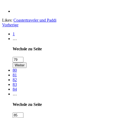
Likes:
Coastertraveler
und
Paddi
Vorherige
1
…
Wechsle zu Seite
Weiter
80
81
82
83
84
…
Wechsle zu Seite