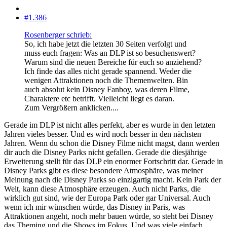
#1.386
Rosenberger schrieb:
So, ich habe jetzt die letzten 30 Seiten verfolgt und
muss euch fragen: Was an DLP ist so besuchenswert?
Warum sind die neuen Bereiche für euch so anziehend?
Ich finde das alles nicht gerade spannend. Weder die
wenigen Attraktionen noch die Themenwelten. Bin
auch absolut kein Disney Fanboy, was deren Filme,
Charaktere etc betrifft. Vielleicht liegt es daran.
Zum Vergrößern anklicken....
Gerade im DLP ist nicht alles perfekt, aber es wurde in den letzten
Jahren vieles besser. Und es wird noch besser in den nächsten
Jahren. Wenn du schon die Disney Filme nicht magst, dann werden
dir auch die Disney Parks nicht gefallen. Gerade die diesjährige
Erweiterung stellt für das DLP ein enormer Fortschritt dar. Gerade in
Disney Parks gibt es diese besondere Atmosphäre, was meiner
Meinung nach die Disney Parks so einzigartig macht. Kein Park der
Welt, kann diese Atmosphäre erzeugen. Auch nicht Parks, die
wirklich gut sind, wie der Europa Park oder gar Universal. Auch
wenn ich mir wünschen würde, das Disney in Paris, was
Attraktionen angeht, noch mehr bauen würde, so steht bei Disney
das Theming und die Shows im Fokus. Und was viele einfach