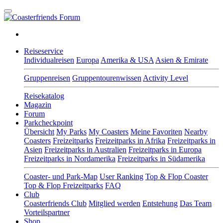
Reiseservice
Individualreisen
Europa
Amerika & USA
Asien & Emirate
Gruppenreisen
Gruppentourenwissen
Activity Level
Reisekatalog
Magazin
Forum
Parkcheckpoint
Übersicht
My Parks
My Coasters
Meine Favoriten
Nearby
Coasters
Freizeitparks
Freizeitparks in Afrika
Freizeitparks in
Asien
Freizeitparks in Australien
Freizeitparks in Europa
Freizeitparks in Nordamerika
Freizeitparks in Südamerika
Coaster- und Park-Map
User Ranking
Top & Flop Coaster
Top & Flop Freizeitparks
FAQ
Club
Coasterfriends Club
Mitglied werden
Entstehung
Das Team
Vorteilspartner
Shop