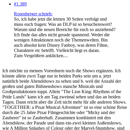
#1.389
Rosenberger schrieb:
So, ich habe jetzt die letzten 30 Seiten verfolgt und
muss euch fragen: Was an DLP ist so besuchenswert?
Warum sind die neuen Bereiche für euch so anziehend?
Ich finde das alles nicht gerade spannend. Weder die
wenigen Attraktionen noch die Themenwelten. Bin
auch absolut kein Disney Fanboy, was deren Filme,
Charaktere etc betrifft. Vielleicht liegt es daran.
Zum Vergrößern anklicken....
Ich möchte zu meinen Vorrednern noch die Shows ergänzen. Ich
könnte allein zwei Tage nur in beiden Parks sein um a. jetzt
natürlich beide Abendshows zu sehen und b. weil die Anzahl der
großen und guten Bühnenshows manche Musicals und
Großproduktionen toppt. Allein "The Lion King: Rhythms of the
Pride Lands" kann ich am Tag zweimal sehen und das an beiden
Tagen. Dann reicht aber die Zeit nicht mehr für alle anderen Shows.
"TOGETHER: a Pixar Musical Adventure" ist so eine schöne Reise
durch die 25 Jahre Pixar Filmgeschichte oder "Micky und der
Zauberer" ist so Zauberhaft. Zusammen kombiniert mit den
Abendshow, der Parade und dann ein-zwei kleinen Außenshows,
wie A Million Splashes of Colour oder der Marvel-Stuntshow, sind