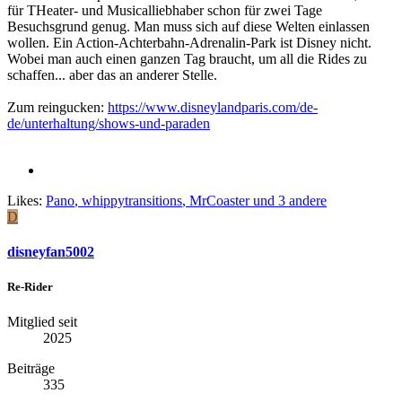
für THeater- und Musicalliebhaber schon für zwei Tage
Besuchsgrund genug. Man muss sich auf diese Welten einlassen
wollen. Ein Action-Achterbahn-Adrenalin-Park ist Disney nicht.
Wobei man auch einen ganzen Tag braucht, um all die Rides zu
schaffen... aber das an anderer Stelle.
Zum reingucken:
https://www.disneylandparis.com/de-
de/unterhaltung/shows-und-paraden
Likes:
Pano
,
whippytransitions
,
MrCoaster
und 3 andere
D
disneyfan5002
Re-Rider
Mitglied seit
2025
Beiträge
335