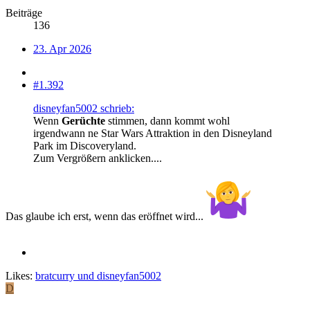
Beiträge
136
23. Apr 2026
#1.392
disneyfan5002 schrieb:
Wenn
Gerüchte
stimmen, dann kommt wohl
irgendwann ne Star Wars Attraktion in den Disneyland
Park im Discoveryland.
Zum Vergrößern anklicken....
Das glaube ich erst, wenn das eröffnet wird...
Likes:
bratcurry
und
disneyfan5002
D