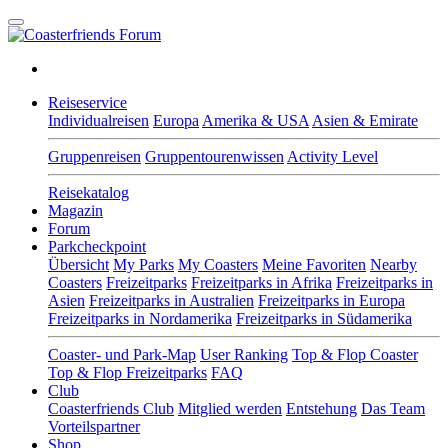
Reiseservice
Individualreisen
Europa
Amerika & USA
Asien & Emirate
Gruppenreisen
Gruppentourenwissen
Activity Level
Reisekatalog
Magazin
Forum
Parkcheckpoint
Übersicht
My Parks
My Coasters
Meine Favoriten
Nearby
Coasters
Freizeitparks
Freizeitparks in Afrika
Freizeitparks in
Asien
Freizeitparks in Australien
Freizeitparks in Europa
Freizeitparks in Nordamerika
Freizeitparks in Südamerika
Coaster- und Park-Map
User Ranking
Top & Flop Coaster
Top & Flop Freizeitparks
FAQ
Club
Coasterfriends Club
Mitglied werden
Entstehung
Das Team
Vorteilspartner
Shop