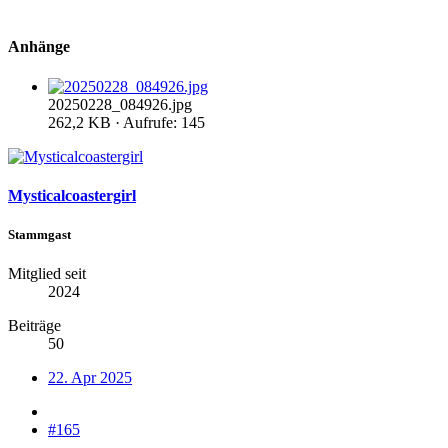
Anhänge
20250228_084926.jpg
262,2 KB · Aufrufe: 145
Mysticalcoastergirl
Stammgast
Mitglied seit
2024
Beiträge
50
22. Apr 2025
#165