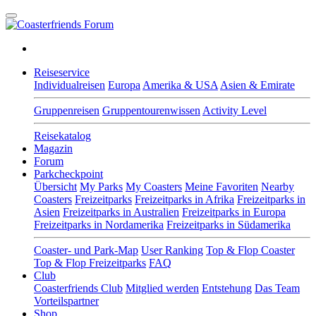
Reiseservice
Individualreisen
Europa
Amerika & USA
Asien & Emirate
Gruppenreisen
Gruppentourenwissen
Activity Level
Reisekatalog
Magazin
Forum
Parkcheckpoint
Übersicht
My Parks
My Coasters
Meine Favoriten
Nearby
Coasters
Freizeitparks
Freizeitparks in Afrika
Freizeitparks in
Asien
Freizeitparks in Australien
Freizeitparks in Europa
Freizeitparks in Nordamerika
Freizeitparks in Südamerika
Coaster- und Park-Map
User Ranking
Top & Flop Coaster
Top & Flop Freizeitparks
FAQ
Club
Coasterfriends Club
Mitglied werden
Entstehung
Das Team
Vorteilspartner
Shop