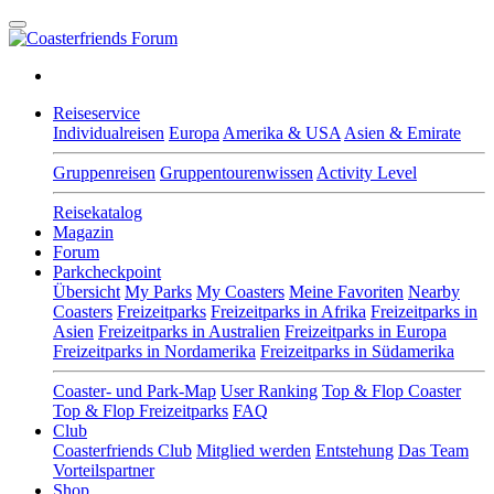
Reiseservice
Individualreisen
Europa
Amerika & USA
Asien & Emirate
Gruppenreisen
Gruppentourenwissen
Activity Level
Reisekatalog
Magazin
Forum
Parkcheckpoint
Übersicht
My Parks
My Coasters
Meine Favoriten
Nearby
Coasters
Freizeitparks
Freizeitparks in Afrika
Freizeitparks in
Asien
Freizeitparks in Australien
Freizeitparks in Europa
Freizeitparks in Nordamerika
Freizeitparks in Südamerika
Coaster- und Park-Map
User Ranking
Top & Flop Coaster
Top & Flop Freizeitparks
FAQ
Club
Coasterfriends Club
Mitglied werden
Entstehung
Das Team
Vorteilspartner
Shop