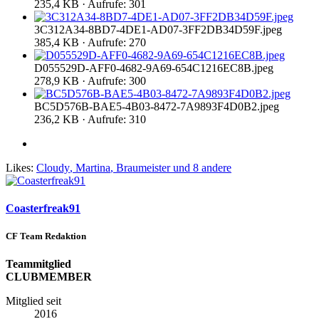
235,4 KB · Aufrufe: 301
3C312A34-8BD7-4DE1-AD07-3FF2DB34D59F.jpeg
385,4 KB · Aufrufe: 270
D055529D-AFF0-4682-9A69-654C1216EC8B.jpeg
278,9 KB · Aufrufe: 300
BC5D576B-BAE5-4B03-8472-7A9893F4D0B2.jpeg
236,2 KB · Aufrufe: 310
Likes:
Cloudy
,
Martina
,
Braumeister
und 8 andere
Coasterfreak91
CF Team Redaktion
Teammitglied
CLUBMEMBER
Mitglied seit
2016