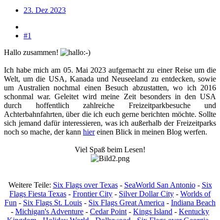
23. Dez 2023
#1
Hallo zusammen!
Ich habe mich am 05. Mai 2023 aufgemacht zu einer Reise um die
Welt, um die USA, Kanada und Neuseeland zu entdecken, sowie
um Australien nochmal einen Besuch abzustatten, wo ich 2016
schonmal war. Geleitet wird meine Zeit besonders in den USA
durch hoffentlich zahlreiche Freizeitparkbesuche und
Achterbahnfahrten, über die ich euch gerne berichten möchte. Sollte
sich jemand dafür interessieren, was ich außerhalb der Freizeitparks
noch so mache, der kann
hier
einen Blick in meinen Blog werfen.​
Viel Spaß beim Lesen!
Weitere Teile:
Six Flags over Texas
-
SeaWorld San Antonio
-
Six
Flags Fiesta Texas
-
Frontier City
-
Silver Dollar City
-
Worlds of
Fun
-
Six Flags St. Louis
-
Six Flags Great America
-
Indiana Beach
-
Michigan's Adventure
-
Cedar Point
-
Kings Island
-
Kentucky