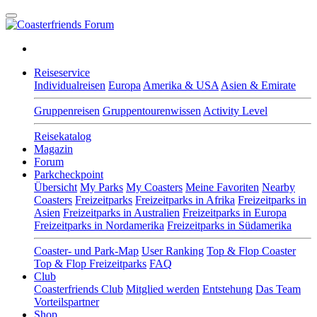
Reiseservice
Individualreisen
Europa
Amerika & USA
Asien & Emirate
Gruppenreisen
Gruppentourenwissen
Activity Level
Reisekatalog
Magazin
Forum
Parkcheckpoint
Übersicht
My Parks
My Coasters
Meine Favoriten
Nearby
Coasters
Freizeitparks
Freizeitparks in Afrika
Freizeitparks in
Asien
Freizeitparks in Australien
Freizeitparks in Europa
Freizeitparks in Nordamerika
Freizeitparks in Südamerika
Coaster- und Park-Map
User Ranking
Top & Flop Coaster
Top & Flop Freizeitparks
FAQ
Club
Coasterfriends Club
Mitglied werden
Entstehung
Das Team
Vorteilspartner
Shop