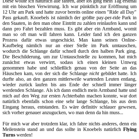
Diese wollte ich natürlich alle fahren, aber los ging mein Tag erstmal
mit ein bisschen Verwirrung. Ich war pünktlich zur Eröffnung um
12 Uhr am Park und hatte zuvor bereits online einen "Ride all Day"
Pass gekauft. Knoebels ist nämlich der größte pay-per-ride Park in
den Staaten, in den man ohne Eintritt zu zahlen reinlaufen kann und
dann pro Fahrt bezahlen muss. Es gibt aber ein Armband, womit
man so oft man will fahren kann. Leider fand ich den ganzen
Prozess dafür etwas ungeschickt. Man kann seinen Online-
Kaufbeleg nämlich nur an einer Stelle im Park umtauschen,
wodurch die Schlange dafür schnell durch den halben Park ging.
Die Beschilderung, um zur Umtauschstelle zu kommen, hat mich
zunächst etwas verwirrt, sodass ich einen kleinen Umweg
genommen habe und schließlich genau von der Seite an das
Häuschen kam, von der sich die Schlange
nicht
gebildet hatte. Ich
durfte also, an den ganzen mittlerweile wartenden Leuten entlang,
wieder zurück laufen bis ans Ende der schnell immer länger
werdenden Schlange. Als ich dann endlich mein Armband hatte und
mich auf den Weg zur ersten Achterbahn machen konnte, war dort
natürlich ebenfalls schon eine sehr lange Schlange, bis aus dem
Eingang heraus, entstanden. Es wäre definitiv schlauer gewesen,
sich vorher genauer anzugucken, wo man denn da hin muss...
Für mich war aber trotzdem klar, ich fahre nichts anderes, denn ein
Meilenstein stand an und das sollte in Knoebels natürlich
Flying
Turns
werden!​