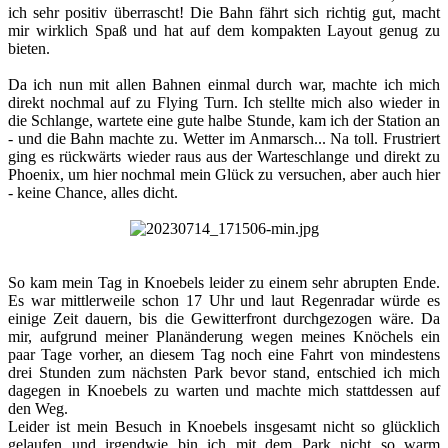
ich sehr positiv überrascht! Die Bahn fährt sich richtig gut, macht
mir wirklich Spaß und hat auf dem kompakten Layout genug zu
bieten.
Da ich nun mit allen Bahnen einmal durch war, machte ich mich
direkt nochmal auf zu Flying Turn. Ich stellte mich also wieder in
die Schlange, wartete eine gute halbe Stunde, kam ich der Station an
- und die Bahn machte zu. Wetter im Anmarsch... Na toll. Frustriert
ging es rückwärts wieder raus aus der Warteschlange und direkt zu
Phoenix, um hier nochmal mein Glück zu versuchen, aber auch hier
- keine Chance, alles dicht.​
So kam mein Tag in Knoebels leider zu einem sehr abrupten Ende.
Es war mittlerweile schon 17 Uhr und laut Regenradar würde es
einige Zeit dauern, bis die Gewitterfront durchgezogen wäre. Da
mir, aufgrund meiner Planänderung wegen meines Knöchels ein
paar Tage vorher, an diesem Tag noch eine Fahrt von mindestens
drei Stunden zum nächsten Park bevor stand, entschied ich mich
dagegen in Knoebels zu warten und machte mich stattdessen auf
den Weg.
Leider ist mein Besuch in Knoebels insgesamt nicht so glücklich
gelaufen und irgendwie bin ich mit dem Park nicht so warm