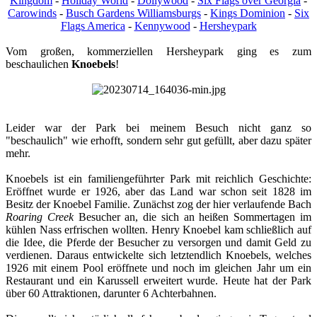
Kingdom
-
Holiday World
-
Dollywood
-
Six Flags over Georgia
-
Carowinds
-
Busch Gardens Williamsburgs
-
Kings Dominion
-
Six
Flags America
-
Kennywood
-
Hersheypark
Vom großen, kommerziellen Hersheypark ging es zum
beschaulichen
Knoebels
!​
Leider war der Park bei meinem Besuch nicht ganz so
"beschaulich" wie erhofft, sondern sehr gut gefüllt, aber dazu später
mehr.
Knoebels ist ein familiengeführter Park mit reichlich Geschichte:
Eröffnet wurde er 1926, aber das Land war schon seit 1828 im
Besitz der Knoebel Familie. Zunächst zog der hier verlaufende Bach
Roaring Creek
Besucher an, die sich an heißen Sommertagen im
kühlen Nass erfrischen wollten. Henry Knoebel kam schließlich auf
die Idee, die Pferde der Besucher zu versorgen und damit Geld zu
verdienen. Daraus entwickelte sich letztendlich Knoebels, welches
1926 mit einem Pool eröffnete und noch im gleichen Jahr um ein
Restaurant und ein Karussell erweitert wurde. Heute hat der Park
über 60 Attraktionen, darunter 6 Achterbahnen.