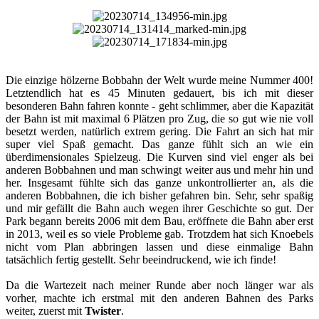
Die einzige hölzerne Bobbahn der Welt wurde meine Nummer 400!
Letztendlich hat es 45 Minuten gedauert, bis ich mit dieser
besonderen Bahn fahren konnte - geht schlimmer, aber die Kapazität
der Bahn ist mit maximal 6 Plätzen pro Zug, die so gut wie nie voll
besetzt werden, natürlich extrem gering. Die Fahrt an sich hat mir
super viel Spaß gemacht. Das ganze fühlt sich an wie ein
überdimensionales Spielzeug. Die Kurven sind viel enger als bei
anderen Bobbahnen und man schwingt weiter aus und mehr hin und
her. Insgesamt fühlte sich das ganze unkontrollierter an, als die
anderen Bobbahnen, die ich bisher gefahren bin. Sehr, sehr spaßig
und mir gefällt die Bahn auch wegen ihrer Geschichte so gut. Der
Park begann bereits 2006 mit dem Bau, eröffnete die Bahn aber erst
in 2013, weil es so viele Probleme gab. Trotzdem hat sich Knoebels
nicht vom Plan abbringen lassen und diese einmalige Bahn
tatsächlich fertig gestellt. Sehr beeindruckend, wie ich finde!​
Da die Wartezeit nach meiner Runde aber noch länger war als
vorher, machte ich erstmal mit den anderen Bahnen des Parks
weiter, zuerst mit
Twister
.​