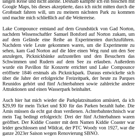
langen Reise und nicht alleine. Deshalb kämpfte ich ein bisschen mit
Google Maps, bis dieses akzeptierte, dass ich nicht mitten durch die
Großstadt fahren will, um zu meinem nächsten Park zu kommen
und machte mich schließlich auf die Weiterreise.
Lake Compounce entstand auf dem Grundstück von Gad Norton,
nachdem Wissenschaftler Samuel Botsford auf Norton zukam, um
auf dem Gelände eine Reihe an Experimenten durchzuführen.
Nachdem viele Leute gekommen waren, um die Experimente zu
sehen, kam Gad Norton auf die Idee einen Weg rund um den See
anzulegen, Picknickbänke aufzustellen und den Besuchern das
Schwimmen und Rudern auf dem See zu erlauben. Außerdem
wurde ein Pavillon für Konzerte errichtet und Lake Compounce
eröffnete 1846 erstmals als Picknickpark. Daraus entwickelte sich
über die Jahre der erfolgreiche Freizeitpark, der heute zu Parques
Reunidos gehört und fünf Achterbahnen sowie zahlreiche andere
Attraktionen und einen Wasserpark beinhaltet.
Auch hier hat mich wieder die Parkplatzsituation amüsiert, da ich
$29,99 für mein Ticket und $30 für das Parken bezahlt habe. Die
Amis müssen da echt gut dran verdienen. Achterbahntechnisch war
mein Tag bedingt erfolgreich: Drei der fünf Achterbahnen waren
geöffnet. Der Kiddie Coaster mit dem Namen Kiddie Coaster war
leider geschlossen und Wildcat, der PTC Woody von 1927, war die
ganze 2023er Saison wegen Renovierung SBNO.​