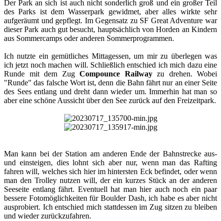
Der Park an sich ist auch nicht sonderlich groß und ein großer Teil
des Parks ist dem Wasserpark gewidmet, aber alles wirkte sehr
aufgeräumt und gepflegt. Im Gegensatz zu SF Great Adventure war
dieser Park auch gut besucht, hauptsächlich von Horden an Kindern
aus Sommercamps oder anderen Sommerprogrammen.
Ich nutzte ein gemütliches Mittagessen, um mir zu überlegen was
ich jetzt noch machen will. Schließlich entschied ich mich dazu eine
Runde mit dem Zug
Compounce Railway
zu drehen. Wobei
"Runde" das falsche Wort ist, denn die Bahn fährt nur an einer Seite
des Sees entlang und dreht dann wieder um. Immerhin hat man so
aber eine schöne Aussicht über den See zurück auf den Freizeitpark.​
Man kann bei der Station am anderen Ende der Bahnstrecke aus-
und einsteigen, dies lohnt sich aber nur, wenn man das Rafting
fahren will, welches sich hier im hintersten Eck befindet, oder wenn
man den Trolley nutzen will, der ein kurzes Stück an der anderen
Seeseite entlang fährt. Eventuell hat man hier auch noch ein paar
bessere Fotomöglichkeiten für Boulder Dash, ich habe es aber nicht
ausprobiert. Ich entschied mich stattdessen im Zug sitzen zu bleiben
und wieder zurückzufahren.