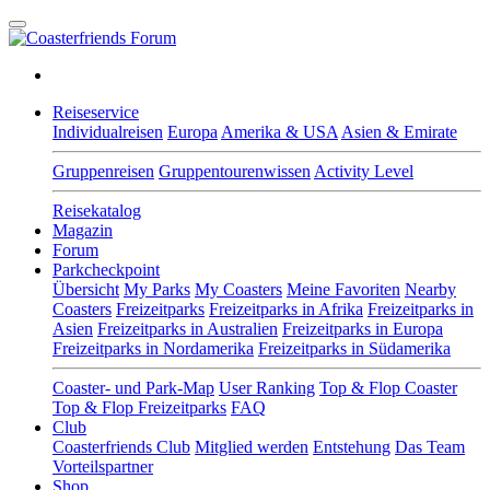
Reiseservice
Individualreisen
Europa
Amerika & USA
Asien & Emirate
Gruppenreisen
Gruppentourenwissen
Activity Level
Reisekatalog
Magazin
Forum
Parkcheckpoint
Übersicht
My Parks
My Coasters
Meine Favoriten
Nearby
Coasters
Freizeitparks
Freizeitparks in Afrika
Freizeitparks in
Asien
Freizeitparks in Australien
Freizeitparks in Europa
Freizeitparks in Nordamerika
Freizeitparks in Südamerika
Coaster- und Park-Map
User Ranking
Top & Flop Coaster
Top & Flop Freizeitparks
FAQ
Club
Coasterfriends Club
Mitglied werden
Entstehung
Das Team
Vorteilspartner
Shop