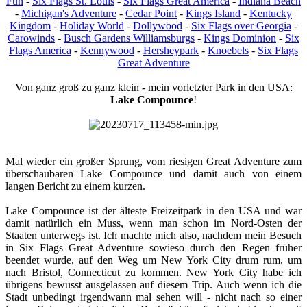
Fun
-
Six Flags St. Louis
-
Six Flags Great America
-
Indiana Beach
-
Michigan's Adventure
-
Cedar Point
-
Kings Island
-
Kentucky
Kingdom
-
Holiday World
-
Dollywood
-
Six Flags over Georgia
-
Carowinds
-
Busch Gardens Williamsburgs
-
Kings Dominion
-
Six
Flags America
-
Kennywood
-
Hersheypark
-
Knoebels
-
Six Flags
Great Adventure
Von ganz groß zu ganz klein - mein vorletzter Park in den USA:
Lake Compounce
!
Mal wieder ein großer Sprung, vom riesigen Great Adventure zum
überschaubaren Lake Compounce und damit auch von einem
langen Bericht zu einem kurzen.
Lake Compounce ist der älteste Freizeitpark in den USA und war
damit natürlich ein Muss, wenn man schon im Nord-Osten der
Staaten unterwegs ist. Ich machte mich also, nachdem mein Besuch
in Six Flags Great Adventure sowieso durch den Regen früher
beendet wurde, auf den Weg um New York City drum rum, um
nach Bristol, Connecticut zu kommen. New York City habe ich
übrigens bewusst ausgelassen auf diesem Trip. Auch wenn ich die
Stadt unbedingt irgendwann mal sehen will - nicht nach so einer