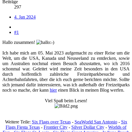
Beiträge
297
4. Jan 2024
#1
Hallo zusammen!
Ich habe mich am 05. Mai 2023 aufgemacht zu einer Reise um die
Welt, um die USA, Kanada und Neuseeland zu entdecken, sowie
um Australien nochmal einen Besuch abzustatten, wo ich 2016
schonmal war. Geleitet wird meine Zeit besonders in den USA
durch hoffentlich zahlreiche Freizeitparkbesuche und
Achterbahnfahrten, über die ich euch gerne berichten möchte. Sollte
sich jemand dafür interessieren, was ich außerhalb der Freizeitparks
noch so mache, der kann
hier
einen Blick in meinen Blog werfen.​
Viel Spaß beim Lesen!
Weitere Teile:
Six Flags over Texas
-
SeaWorld San Antonio
-
Six
Flags Fiesta Texas
-
Frontier City
-
Silver Dollar City
-
Worlds of