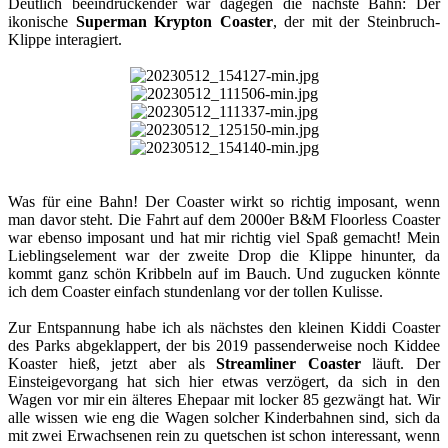
Deutlich beeindruckender war dagegen die nächste Bahn: Der
ikonische
Superman Krypton Coaster
, der mit der Steinbruch-
Klippe interagiert.​
Was für eine Bahn! Der Coaster wirkt so richtig imposant, wenn
man davor steht. Die Fahrt auf dem 2000er B&M Floorless Coaster
war ebenso imposant und hat mir richtig viel Spaß gemacht! Mein
Lieblingselement war der zweite Drop die Klippe hinunter, da
kommt ganz schön Kribbeln auf im Bauch. Und zugucken könnte
ich dem Coaster einfach stundenlang vor der tollen Kulisse.
Zur Entspannung habe ich als nächstes den kleinen Kiddi Coaster
des Parks abgeklappert, der bis 2019 passenderweise noch Kiddee
Koaster hieß, jetzt aber als
Streamliner Coaster
läuft. Der
Einsteigevorgang hat sich hier etwas verzögert, da sich in den
Wagen vor mir ein älteres Ehepaar mit locker 85 gezwängt hat. Wir
alle wissen wie eng die Wagen solcher Kinderbahnen sind, sich da
mit zwei Erwachsenen rein zu quetschen ist schon interessant, wenn