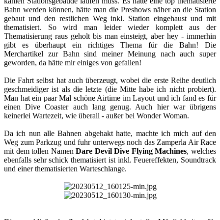
kahlen Stationsgebäude laufen muss. Es hätte eine top thematisierte
Bahn werden können, hätte man die Preshows näher an die Station
gebaut und den restlichen Weg inkl. Station eingehaust und mit
thematisiert. So wird man leider wieder komplett aus der
Thematisierung raus geholt bis man einsteigt, aber hey - immerhin
gibt es überhaupt ein richtiges Thema für die Bahn! Die
Merchartikel zur Bahn sind meiner Meinung nach auch super
geworden, da hätte mir einiges von gefallen!
Die Fahrt selbst hat auch überzeugt, wobei die erste Reihe deutlich
geschmeidiger ist als die letzte (die Mitte habe ich nicht probiert).
Man hat ein paar Mal schöne Airtime im Layout und ich fand es für
einen Dive Coaster auch lang genug. Auch hier war übrigens
keinerlei Wartezeit, wie überall - außer bei Wonder Woman.
Da ich nun alle Bahnen abgehakt hatte, machte ich mich auf den
Weg zum Parkzug und fuhr unterwegs noch das Zamperla Air Race
mit dem tollen Namen
Dare Devil Dive Flying Machines
, welches
ebenfalls sehr schick thematisiert ist inkl. Feuereffekten, Soundtrack
und einer thematisierten Warteschlange.​