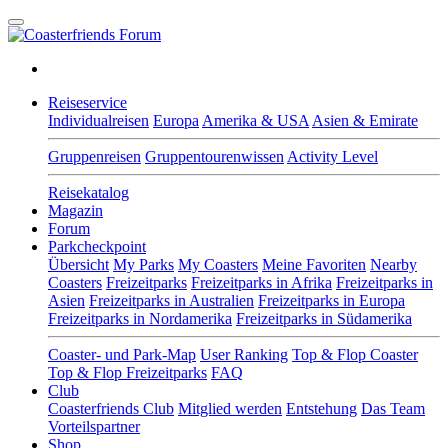
Reiseservice
Individualreisen
Europa
Amerika & USA
Asien & Emirate
Gruppenreisen
Gruppentourenwissen
Activity Level
Reisekatalog
Magazin
Forum
Parkcheckpoint
Übersicht
My Parks
My Coasters
Meine Favoriten
Nearby
Coasters
Freizeitparks
Freizeitparks in Afrika
Freizeitparks in
Asien
Freizeitparks in Australien
Freizeitparks in Europa
Freizeitparks in Nordamerika
Freizeitparks in Südamerika
Coaster- und Park-Map
User Ranking
Top & Flop Coaster
Top & Flop Freizeitparks
FAQ
Club
Coasterfriends Club
Mitglied werden
Entstehung
Das Team
Vorteilspartner
Shop