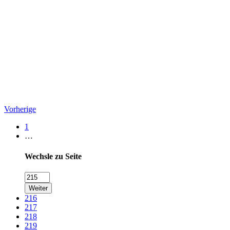
Vorherige
1
…
Wechsle zu Seite
Weiter
216
217
218
219