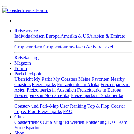
Reiseservice
Individualreisen
Europa
Amerika & USA
Asien & Emirate
Gruppenreisen
Gruppentourenwissen
Activity Level
Reisekatalog
Magazin
Forum
Parkcheckpoint
Übersicht
My Parks
My Coasters
Meine Favoriten
Nearby
Coasters
Freizeitparks
Freizeitparks in Afrika
Freizeitparks in
Asien
Freizeitparks in Australien
Freizeitparks in Europa
Freizeitparks in Nordamerika
Freizeitparks in Südamerika
Coaster- und Park-Map
User Ranking
Top & Flop Coaster
Top & Flop Freizeitparks
FAQ
Club
Coasterfriends Club
Mitglied werden
Entstehung
Das Team
Vorteilspartner
Shop