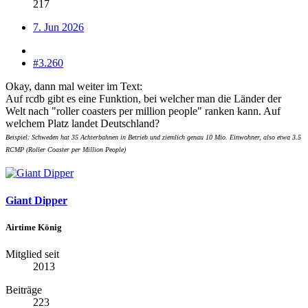
217
7. Jun 2026
#3.260
Okay, dann mal weiter im Text:
Auf rcdb gibt es eine Funktion, bei welcher man die Länder der
Welt nach "roller coasters per million people" ranken kann. Auf
welchem Platz landet Deutschland?
Beispiel: Schweden hat 35 Achterbahnen in Betrieb und ziemlich genau 10 Mio. Einwohner, also etwa 3.5
RCMP (Roller Coaster per Million People)
Giant Dipper
Airtime König
Mitglied seit
2013
Beiträge
223