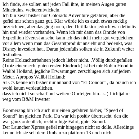
Ich finde, sie sollten auf jeden Fall ihre, in meinen Augen guten
Minetrains, weiterentwickeln.
Ich bin zwar bisher nur Colorado Adventure gefahren, aber die
gefiel mir schon ganz gut. Klar würde ich es auch etwas rucklig
bezeichnen, aber das ging noch, der Thrillfaktor jedoch war definitiv
hin und wieder vorhanden. Wenn ich mir dann das Onride von
Expedition Everest ansehe kann ich das nicht mehr gut vergleichen,
vor allem wenn man das Gesamtprodukt ansieht und bedenkt, was
Disney investiert hat.. Daran jedenfalls sollten sie in Zukunft weiter
festhalten.
Reine Holzachterbahnen jedoch lieber nicht...Völlig durchgefallen
(Trotz einem echt guten ersten Eindruck) ist bei mir Robin Hood in
Walibi Holland, jegliche Erwartungen zerschlugen sich auf jedem
Meter. Apropos Walibi Holland:
SLC's kenne ich bisher nur anhand von "El Condor" , da brauch ich
wohl kaum verdeutlichen,
dass ich nicht so scharf auf weitere Ohrfeigen bin...:- ) Lichtjahre
weg vom B&M Inverter
Boomerang bin ich auch nur einen gefahren bisher, "Speed of
Sound" im gleichen Park. Da war ich positiv überrascht, den die
war ganz ordentlich, recht ruhige Fahrt, guter Sound.
Der Launcher Xpress gefiel mir hingegen nicht so dolle. Allerdings
kenne ich sie seit dem Umbau zu platform 13 noch nicht.