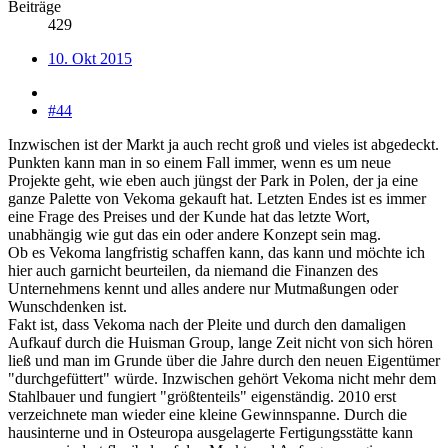
Beiträge
429
10. Okt 2015
#44
Inzwischen ist der Markt ja auch recht groß und vieles ist abgedeckt.
Punkten kann man in so einem Fall immer, wenn es um neue
Projekte geht, wie eben auch jüngst der Park in Polen, der ja eine
ganze Palette von Vekoma gekauft hat. Letzten Endes ist es immer
eine Frage des Preises und der Kunde hat das letzte Wort,
unabhängig wie gut das ein oder andere Konzept sein mag.
Ob es Vekoma langfristig schaffen kann, das kann und möchte ich
hier auch garnicht beurteilen, da niemand die Finanzen des
Unternehmens kennt und alles andere nur Mutmaßungen oder
Wunschdenken ist.
Fakt ist, dass Vekoma nach der Pleite und durch den damaligen
Aufkauf durch die Huisman Group, lange Zeit nicht von sich hören
ließ und man im Grunde über die Jahre durch den neuen Eigentümer
"durchgefüttert" würde. Inzwischen gehört Vekoma nicht mehr dem
Stahlbauer und fungiert "größtenteils" eigenständig. 2010 erst
verzeichnete man wieder eine kleine Gewinnspanne. Durch die
hausinterne und in Osteuropa ausgelagerte Fertigungsstätte kann