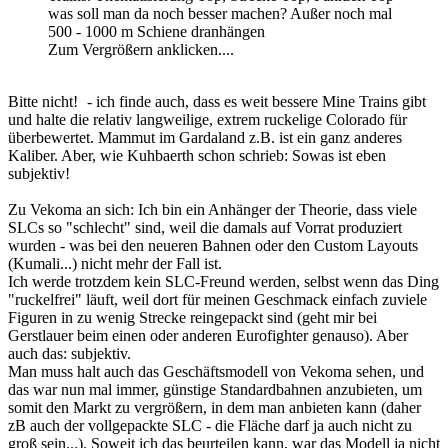
was soll man da noch besser machen? Außer noch mal
500 - 1000 m Schiene dranhängen
Zum Vergrößern anklicken....
Bitte nicht!
- ich finde auch, dass es weit bessere Mine Trains gibt
und halte die relativ langweilige, extrem ruckelige Colorado für
überbewertet. Mammut im Gardaland z.B. ist ein ganz anderes
Kaliber. Aber, wie Kuhbaerth schon schrieb: Sowas ist eben
subjektiv!
Zu Vekoma an sich: Ich bin ein Anhänger der Theorie, dass viele
SLCs so "schlecht" sind, weil die damals auf Vorrat produziert
wurden - was bei den neueren Bahnen oder den Custom Layouts
(Kumali...) nicht mehr der Fall ist.
Ich werde trotzdem kein SLC-Freund werden, selbst wenn das Ding
"ruckelfrei" läuft, weil dort für meinen Geschmack einfach zuviele
Figuren in zu wenig Strecke reingepackt sind (geht mir bei
Gerstlauer beim einen oder anderen Eurofighter genauso). Aber
auch das: subjektiv.
Man muss halt auch das Geschäftsmodell von Vekoma sehen, und
das war nun mal immer, günstige Standardbahnen anzubieten, um
somit den Markt zu vergrößern, in dem man anbieten kann (daher
zB auch der vollgepackte SLC - die Fläche darf ja auch nicht zu
groß sein...). Soweit ich das beurteilen kann, war das Modell ja nicht