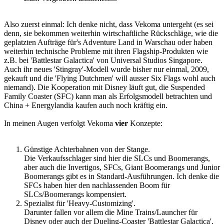
Also zuerst einmal: Ich denke nicht, dass Vekoma untergeht (es sei
denn, sie bekommen weiterhin wirtschaftliche Rückschläge, wie die
geplatzten Aufträge für's Adventure Land in Warschau oder haben
weiterhin technische Probleme mit ihren Flagship-Produkten wie
z.B. bei 'Battlestar Galactica' von Universal Studios Singapore.
Auch ihr neues 'Stingray'-Modell wurde bisher nur einmal, 2009,
gekauft und die 'Flying Dutchmen' will ausser Six Flags wohl auch
niemand). Die Kooperation mit Disney läuft gut, die Suspended
Family Coaster (SFC) kann man als Erfolgsmodell betrachten und
China + Energylandia kaufen auch noch kräftig ein.
In meinen Augen verfolgt Vekoma
vier
Konzepte:
Günstige Achterbahnen von der Stange.
Die Verkaufsschlager sind hier die SLCs und Boomerangs,
aber auch die Invertigos, SFCs, Giant Boomerangs und Junior
Boomerangs gibt es in Standard-Ausführungen. Ich denke die
SFCs haben hier den nachlassenden Boom für
SLCs/Boomerangs kompensiert.
Spezialist für 'Heavy-Customizing'.
Darunter fallen vor allem die Mine Trains/Launcher für
Disney oder auch der Dueling-Coaster 'Battlestar Galactica'.