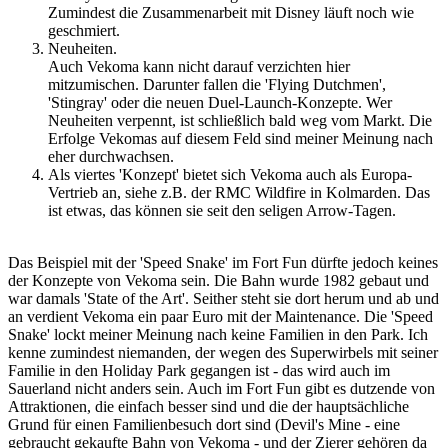
Zumindest die Zusammenarbeit mit Disney läuft noch wie
geschmiert.
Neuheiten.
Auch Vekoma kann nicht darauf verzichten hier
mitzumischen. Darunter fallen die 'Flying Dutchmen',
'Stingray' oder die neuen Duel-Launch-Konzepte. Wer
Neuheiten verpennt, ist schließlich bald weg vom Markt. Die
Erfolge Vekomas auf diesem Feld sind meiner Meinung nach
eher durchwachsen.
Als viertes 'Konzept' bietet sich Vekoma auch als Europa-
Vertrieb an, siehe z.B. der RMC Wildfire in Kolmarden. Das
ist etwas, das können sie seit den seligen Arrow-Tagen.
Das Beispiel mit der 'Speed Snake' im Fort Fun dürfte jedoch keines
der Konzepte von Vekoma sein. Die Bahn wurde 1982 gebaut und
war damals 'State of the Art'. Seither steht sie dort herum und ab und
an verdient Vekoma ein paar Euro mit der Maintenance. Die 'Speed
Snake' lockt meiner Meinung nach keine Familien in den Park. Ich
kenne zumindest niemanden, der wegen des Superwirbels mit seiner
Familie in den Holiday Park gegangen ist - das wird auch im
Sauerland nicht anders sein. Auch im Fort Fun gibt es dutzende von
Attraktionen, die einfach besser sind und die der hauptsächliche
Grund für einen Familienbesuch dort sind (Devil's Mine - eine
gebraucht gekaufte Bahn von Vekoma - und der Zierer gehören da