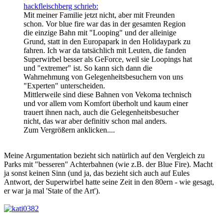
hackfleischberg schrieb:
Mit meiner Familie jetzt nicht, aber mit Freunden
schon. Vor blue fire war das in der gesamten Region
die einzige Bahn mit "Looping" und der alleinige
Grund, statt in den Europapark in den Holidaypark zu
fahren. Ich war da tatsächlich mit Leuten, die fanden
Superwirbel besser als GeForce, weil sie Loopings hat
und "extremer" ist. So kann sich dann die
Wahrnehmung von Gelegenheitsbesuchern von uns
"Experten" unterscheiden.
Mittlerweile sind diese Bahnen von Vekoma technisch
und vor allem vom Komfort überholt und kaum einer
trauert ihnen nach, auch die Gelegenheitsbesucher
nicht, das war aber definitiv schon mal anders.
Zum Vergrößern anklicken....
Meine Argumentation bezieht sich natürlich auf den Vergleich zu
Parks mit "besseren" Achterbahnen (wie z.B. der Blue Fire). Macht
ja sonst keinen Sinn (und ja, das bezieht sich auch auf Eules
Antwort, der Superwirbel hatte seine Zeit in den 80ern - wie gesagt,
er war ja mal 'State of the Art').