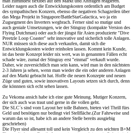
man zumindest flexibel auf den Markt und Anfragen reagieren.
Leider nagen auch die Entwicklungskosten ordentlich am Budget
des sympathischen Konzern, ebenso die negativen Schagzeilen über
das Mega Projekt in Singapore/BattleStarGalactica, wo ja ein
Zugsegment des Inverters wegbrach. Ferner sind so mutige und
auch geniale Umsetzungen, wie der Stingray (kompakte Version des
Flying Dutchman) oder auch der jüngst für Asien produzierte "Dive
Preetzle Loop Coaster" sehr innovative und sicherlich tolle Anlagen.
NUR müssen sich diese auch verkaufen, damit sich die
Entwicklungskosten wieder reinholen lassen. Kommt kein Kunde,
ist das beste Konzept leider nix wert, was in genannten Fällen echt
schade wäre, zumal der Stingray erst "einmal" verkauft wurde.
Daher, wie zuversichtlich man sein kann, wird man in den nächtsten
2-3 Jahren ja sehen, wenn man wieder die ein oder anderen Anlagen
auf den Markt gebracht hat. Hoffe die neuen Konzepte und neuen
Züge und guten, sowie innovativen Layouts setzen sich durch, denn
die könnnen sich echt sehen lassen.
Zu Vekoma ansich habe ich eine gute Meinung. Mutiger Konzern,
der sich auch was traut und gerne in die vollen geht.
Die SLC´s sind vom Layout her tolle Bahnen, bieten viel Thrill fürs
Geld und benötigen nur bedingt viel Stellfläche.(Zur Fahrweise und
warum das so ist, habe ich an andere Stelle bereits ausgiebig
geschrieben)
Die Flyer sind allesamt toll und kein Vergleich zu den seichten B+M