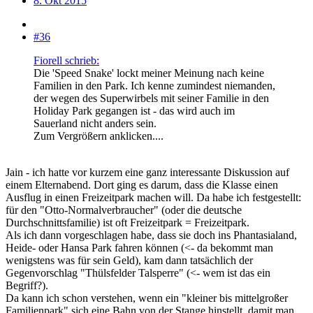
8. Okt 2015
#36
Fiorell schrieb:
Die 'Speed Snake' lockt meiner Meinung nach keine
Familien in den Park. Ich kenne zumindest niemanden,
der wegen des Superwirbels mit seiner Familie in den
Holiday Park gegangen ist - das wird auch im
Sauerland nicht anders sein.
Zum Vergrößern anklicken....
Jain - ich hatte vor kurzem eine ganz interessante Diskussion auf
einem Elternabend. Dort ging es darum, dass die Klasse einen
Ausflug in einen Freizeitpark machen will. Da habe ich festgestellt:
für den "Otto-Normalverbraucher" (oder die deutsche
Durchschnittsfamilie) ist oft Freizeitpark = Freizeitpark.
Als ich dann vorgeschlagen habe, dass sie doch ins Phantasialand,
Heide- oder Hansa Park fahren können (<- da bekommt man
wenigstens was für sein Geld), kam dann tatsächlich der
Gegenvorschlag "Thülsfelder Talsperre" (<- wem ist das ein
Begriff?).
Da kann ich schon verstehen, wenn ein "kleiner bis mittelgroßer
Familienpark" sich eine Bahn von der Stange hinstellt, damit man