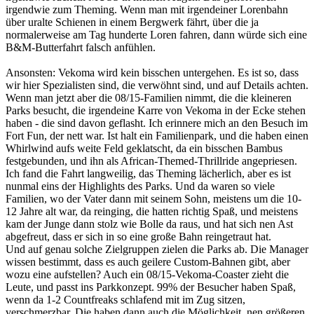
irgendwie zum Theming. Wenn man mit irgendeiner Lorenbahn
über uralte Schienen in einem Bergwerk fährt, über die ja
normalerweise am Tag hunderte Loren fahren, dann würde sich eine
B&M-Butterfahrt falsch anfühlen.
Ansonsten: Vekoma wird kein bisschen untergehen. Es ist so, dass
wir hier Spezialisten sind, die verwöhnt sind, und auf Details achten.
Wenn man jetzt aber die 08/15-Familien nimmt, die die kleineren
Parks besucht, die irgendeine Karre von Vekoma in der Ecke stehen
haben - die sind davon geflasht. Ich erinnere mich an den Besuch im
Fort Fun, der nett war. Ist halt ein Familienpark, und die haben einen
Whirlwind aufs weite Feld geklatscht, da ein bisschen Bambus
festgebunden, und ihn als African-Themed-Thrillride angepriesen.
Ich fand die Fahrt langweilig, das Theming lächerlich, aber es ist
nunmal eins der Highlights des Parks. Und da waren so viele
Familien, wo der Vater dann mit seinem Sohn, meistens um die 10-
12 Jahre alt war, da reinging, die hatten richtig Spaß, und meistens
kam der Junge dann stolz wie Bolle da raus, und hat sich nen Ast
abgefreut, dass er sich in so eine große Bahn reingetraut hat.
Und auf genau solche Zielgruppen zielen die Parks ab. Die Manager
wissen bestimmt, dass es auch geilere Custom-Bahnen gibt, aber
wozu eine aufstellen? Auch ein 08/15-Vekoma-Coaster zieht die
Leute, und passt ins Parkkonzept. 99% der Besucher haben Spaß,
wenn da 1-2 Countfreaks schlafend mit im Zug sitzen,
verschmerzbar. Die haben dann auch die Möglichkeit, nen größeren