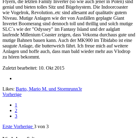
Flyern, die letzten Family Inverter (so wie auch jener in Polen) sind
genial und bieten tolles Sitz und Bügelsystem. Die Indoorcoaster
wie Vogelrok, Revolution..etc sind allesamt auf qualitativ gutem
Niveau. Mutige Anlagen wie der von Ausfällen geplagte Giant
Invertet Boomerang sind dennoch toll und thrillig und solch mutige
SLC´s wie der "Odyssey" im Fantasy Island und der aalglatt
laufende Millenium Coaster zeigen, dass Vekoma durchaus gute und
mutige Bahnen bauen kann. Auch der MK900 im Tibidabo ist eine
saugute Anlage, die butterweich fährt. Ich freue mich auf weitere
Anlagen und hoffe auch, dass man bald wieder mehr aus Vlodrop
zu hören bekommt.
Zuletzt bearbeitet:
10. Okt 2015
Likes:
Barto
,
Mario M.
und
Stormrunn3r
Vorherige
1
2
3
Erste
Vorherige
3 von 3