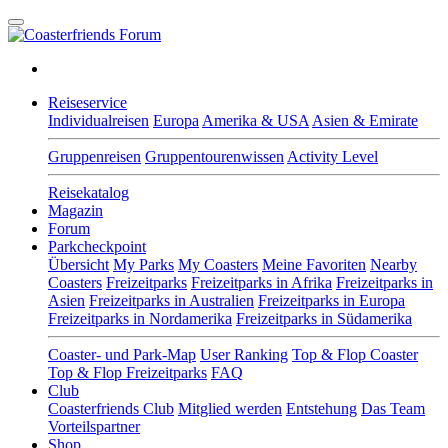
Reiseservice
Individualreisen
Europa
Amerika & USA
Asien & Emirate
Gruppenreisen
Gruppentourenwissen
Activity Level
Reisekatalog
Magazin
Forum
Parkcheckpoint
Übersicht
My Parks
My Coasters
Meine Favoriten
Nearby
Coasters
Freizeitparks
Freizeitparks in Afrika
Freizeitparks in
Asien
Freizeitparks in Australien
Freizeitparks in Europa
Freizeitparks in Nordamerika
Freizeitparks in Südamerika
Coaster- und Park-Map
User Ranking
Top & Flop Coaster
Top & Flop Freizeitparks
FAQ
Club
Coasterfriends Club
Mitglied werden
Entstehung
Das Team
Vorteilspartner
Shop