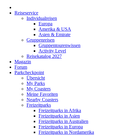
Reiseservice
Individualreisen
Europa
Amerika & USA
Asien & Emirate
Gruppenreisen
Gruppentourenwissen
Activity Level
Reisekatalog 2027
Magazin
Forum
Parkcheckpoint
Übersicht
My Parks
My Coasters
Meine Favoriten
Nearby Coasters
Freizeitparks
Freizeitparks in Afrika
Freizeitparks in Asien
Freizeitparks in Australien
Freizeitparks in Europa
Freizeitparks in Nordamerika