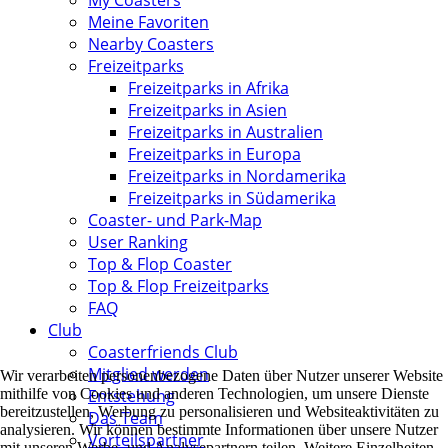
My Coasters
Meine Favoriten
Nearby Coasters
Freizeitparks
Freizeitparks in Afrika
Freizeitparks in Asien
Freizeitparks in Australien
Freizeitparks in Europa
Freizeitparks in Nordamerika
Freizeitparks in Südamerika
Coaster- und Park-Map
User Ranking
Top & Flop Coaster
Top & Flop Freizeitparks
FAQ
Club
Coasterfriends Club
Mitglied werden
Wir verarbeiten personenbezogene Daten über Nutzer unserer Website
mithilfe von Cookies und anderen Technologien, um unsere Dienste
Entstehung
bereitzustellen, Werbung zu personalisieren und Websiteaktivitäten zu
Das Team
analysieren. Wir können bestimmte Informationen über unsere Nutzer
Vorteilspartner
mit unseren Werbe- und Analysepartnern teilen. Weitere Einzelheiten