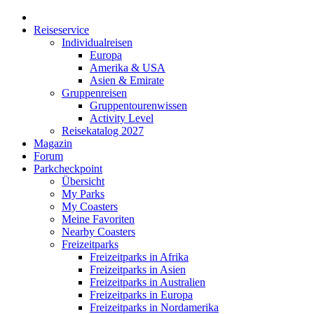
Reiseservice
Individualreisen
Europa
Amerika & USA
Asien & Emirate
Gruppenreisen
Gruppentourenwissen
Activity Level
Reisekatalog 2027
Magazin
Forum
Parkcheckpoint
Übersicht
My Parks
My Coasters
Meine Favoriten
Nearby Coasters
Freizeitparks
Freizeitparks in Afrika
Freizeitparks in Asien
Freizeitparks in Australien
Freizeitparks in Europa
Freizeitparks in Nordamerika