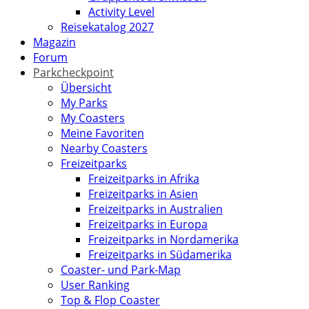
Activity Level
Reisekatalog 2027
Magazin
Forum
Parkcheckpoint
Übersicht
My Parks
My Coasters
Meine Favoriten
Nearby Coasters
Freizeitparks
Freizeitparks in Afrika
Freizeitparks in Asien
Freizeitparks in Australien
Freizeitparks in Europa
Freizeitparks in Nordamerika
Freizeitparks in Südamerika
Coaster- und Park-Map
User Ranking
Top & Flop Coaster