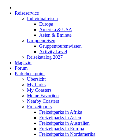
Reiseservice
Individualreisen
Europa
Amerika & USA
Asien & Emirate
Gruppenreisen
Gruppentourenwissen
Activity Level
Reisekatalog 2027
Magazin
Forum
Parkcheckpoint
Übersicht
My Parks
My Coasters
Meine Favoriten
Nearby Coasters
Freizeitparks
Freizeitparks in Afrika
Freizeitparks in Asien
Freizeitparks in Australien
Freizeitparks in Europa
Freizeitparks in Nordamerika