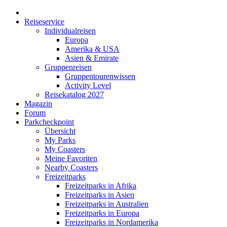
Reiseservice
Individualreisen
Europa
Amerika & USA
Asien & Emirate
Gruppenreisen
Gruppentourenwissen
Activity Level
Reisekatalog 2027
Magazin
Forum
Parkcheckpoint
Übersicht
My Parks
My Coasters
Meine Favoriten
Nearby Coasters
Freizeitparks
Freizeitparks in Afrika
Freizeitparks in Asien
Freizeitparks in Australien
Freizeitparks in Europa
Freizeitparks in Nordamerika