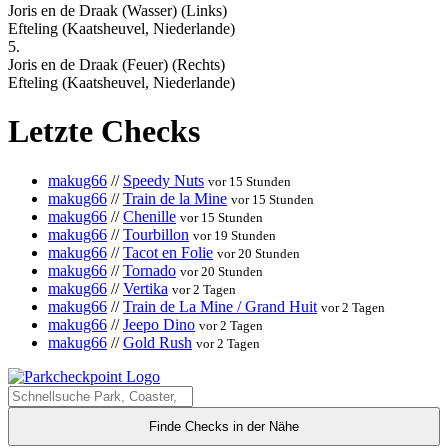
Joris en de Draak (Wasser) (Links)
Efteling (Kaatsheuvel, Niederlande)
5.
Joris en de Draak (Feuer) (Rechts)
Efteling (Kaatsheuvel, Niederlande)
Letzte Checks
makug66
//
Speedy Nuts
vor 15 Stunden
makug66
//
Train de la Mine
vor 15 Stunden
makug66
//
Chenille
vor 15 Stunden
makug66
//
Tourbillon
vor 19 Stunden
makug66
//
Tacot en Folie
vor 20 Stunden
makug66
//
Tornado
vor 20 Stunden
makug66
//
Vertika
vor 2 Tagen
makug66
//
Train de La Mine / Grand Huit
vor 2 Tagen
makug66
//
Jeepo Dino
vor 2 Tagen
makug66
//
Gold Rush
vor 2 Tagen
Finde Checks in der Nähe