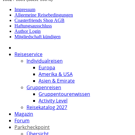
Impressum
Allgemeine Reisebedingungen
Coasterfriends Shop AGB
Haftungsausschluss
Author Login
Mitgliedschaft kündigen
Reiseservice
Individualreisen
Europa
Amerika & USA
Asien & Emirate
Gruppenreisen
Gruppentourenwissen
Activity Level
Reisekatalog 2027
Magazin
Forum
Parkcheckpoint
Übersicht