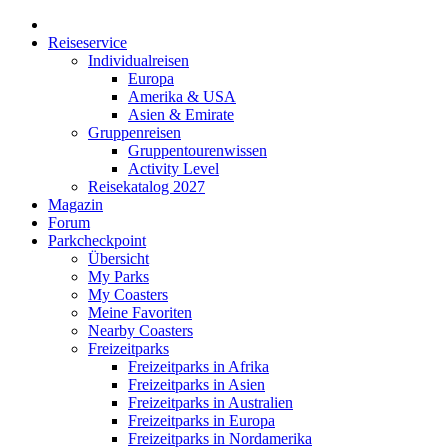
Reiseservice
Individualreisen
Europa
Amerika & USA
Asien & Emirate
Gruppenreisen
Gruppentourenwissen
Activity Level
Reisekatalog 2027
Magazin
Forum
Parkcheckpoint
Übersicht
My Parks
My Coasters
Meine Favoriten
Nearby Coasters
Freizeitparks
Freizeitparks in Afrika
Freizeitparks in Asien
Freizeitparks in Australien
Freizeitparks in Europa
Freizeitparks in Nordamerika