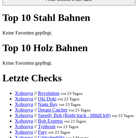
Top 10 Stahl Bahnen
Keine Favoriten gepflegt.
Top 10 Holz Bahnen
Keine Favoriten gepflegt.
Letzte Checks
Xohooya
//
Revolution
vor 23 Tagen
Xohooya
//
Oki Doki
vor 23 Tagen
Xohooya
//
Naga Bay
vor 23 Tagen
Xohooya
//
Dream Catcher
vor 23 Tagen
Xohooya
//
Speedy Bob (Right track - lifthill left)
vor 23 Tagen
Xohooya
//
Bob Express
vor 23 Tagen
Xohooya
//
Typhoon
vor 23 Tagen
Xohooya
//
Fury
vor 23 Tagen
Xohooya
//
Gletscherblitz
vor 3 Monate