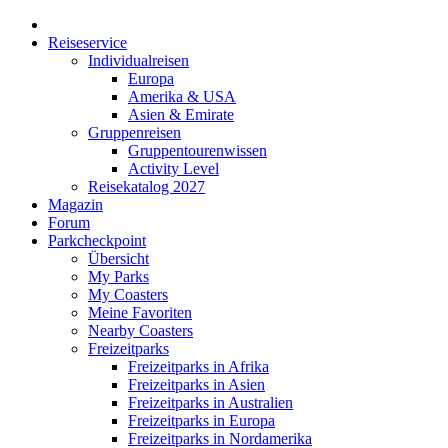
Reiseservice
Individualreisen
Europa
Amerika & USA
Asien & Emirate
Gruppenreisen
Gruppentourenwissen
Activity Level
Reisekatalog 2027
Magazin
Forum
Parkcheckpoint
Übersicht
My Parks
My Coasters
Meine Favoriten
Nearby Coasters
Freizeitparks
Freizeitparks in Afrika
Freizeitparks in Asien
Freizeitparks in Australien
Freizeitparks in Europa
Freizeitparks in Nordamerika