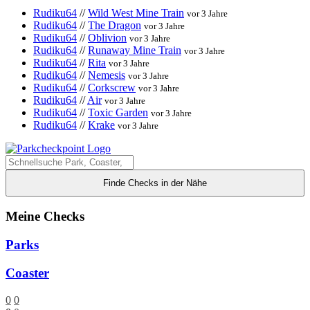
Rudiku64
//
Wild West Mine Train
vor 3 Jahre
Rudiku64
//
The Dragon
vor 3 Jahre
Rudiku64
//
Oblivion
vor 3 Jahre
Rudiku64
//
Runaway Mine Train
vor 3 Jahre
Rudiku64
//
Rita
vor 3 Jahre
Rudiku64
//
Nemesis
vor 3 Jahre
Rudiku64
//
Corkscrew
vor 3 Jahre
Rudiku64
//
Air
vor 3 Jahre
Rudiku64
//
Toxic Garden
vor 3 Jahre
Rudiku64
//
Krake
vor 3 Jahre
Finde Checks in der Nähe
Meine Checks
Parks
Coaster
0
0