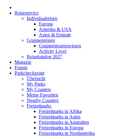
Reiseservice
Individualreisen
Europa
Amerika & USA
Asien & Emirate
Gruppenreisen
Gruppentourenwissen
Activity Level
Reisekatalog 2027
Magazin
Forum
Parkcheckpoint
Übersicht
My Parks
My Coasters
Meine Favoriten
Nearby Coasters
Freizeitparks
Freizeitparks in Afrika
Freizeitparks in Asien
Freizeitparks in Australien
Freizeitparks in Europa
Freizeitparks in Nordamerika