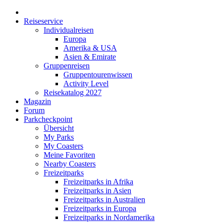
Reiseservice
Individualreisen
Europa
Amerika & USA
Asien & Emirate
Gruppenreisen
Gruppentourenwissen
Activity Level
Reisekatalog 2027
Magazin
Forum
Parkcheckpoint
Übersicht
My Parks
My Coasters
Meine Favoriten
Nearby Coasters
Freizeitparks
Freizeitparks in Afrika
Freizeitparks in Asien
Freizeitparks in Australien
Freizeitparks in Europa
Freizeitparks in Nordamerika