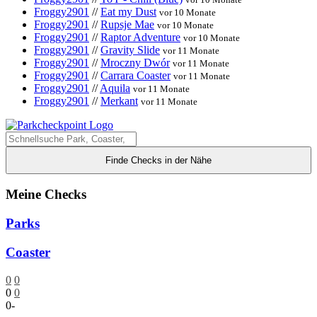
Froggy2901
//
Eat my Dust
vor 10 Monate
Froggy2901
//
Rupsje Mae
vor 10 Monate
Froggy2901
//
Raptor Adventure
vor 10 Monate
Froggy2901
//
Gravity Slide
vor 11 Monate
Froggy2901
//
Mroczny Dwór
vor 11 Monate
Froggy2901
//
Carrara Coaster
vor 11 Monate
Froggy2901
//
Aquila
vor 11 Monate
Froggy2901
//
Merkant
vor 11 Monate
Finde Checks in der Nähe
Meine Checks
Parks
Coaster
0
0
0
0
0
-