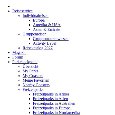
Reiseservice
Individualreisen
Europa
Amerika & USA
Asien & Emirate
Gruppenreisen
Gruppentourenwissen
Activity Level
Reisekatalog 2027
Magazin
Forum
Parkcheckpoint
Übersicht
My Parks
My Coasters
Meine Favoriten
Nearby Coasters
Freizeitparks
Freizeitparks in Afrika
Freizeitparks in Asien
Freizeitparks in Australien
Freizeitparks in Europa
Freizeitparks in Nordamerika