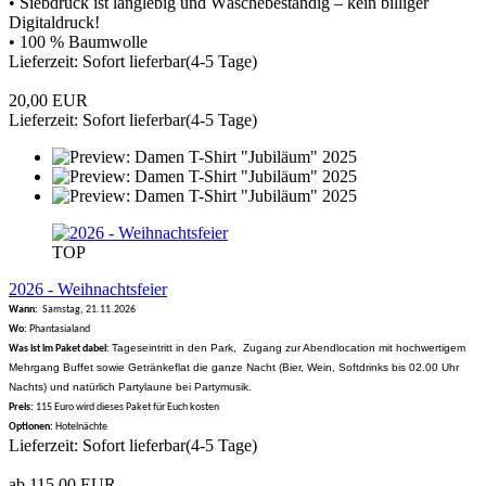
• Siebdruck ist langlebig und Wäschebeständig – kein billiger
Digitaldruck!
• 100 % Baumwolle
Lieferzeit: Sofort lieferbar(4-5 Tage)
20,00 EUR
Lieferzeit: Sofort lieferbar(4-5 Tage)
TOP
2026 - Weihnachtsfeier
Wann:
Samstag, 21.11.2026
Wo:
Phantasialand
Tageseintritt in den Park, Zugang zur Abendlocation mit hochwertigem
Was ist im Paket dabei:
Mehrgang Buffet sowie Getränkeflat die ganze Nacht (Bier, Wein, Softdrinks bis 02.00 Uhr
Nachts) und natürlich Partylaune bei Partymusik.
Preis:
115 Euro wird dieses Paket für Euch kosten
Optionen:
Hotelnächte
Lieferzeit: Sofort lieferbar(4-5 Tage)
ab 115,00 EUR