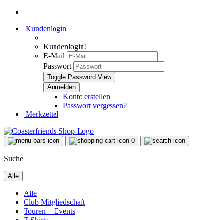
Kundenlogin
Kundenlogin!
E-Mail
Passwort
Toggle Password View
Konto erstellen
Passwort vergessen?
Merkzettel
0
Suche
Alle
Alle
Club Mitgliedschaft
Touren + Events
T-Shirts