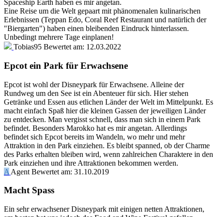
Spaceship Earth haben es mir angetan.
Eine Reise um die Welt gepaart mit phänomenalen kulinarischen
Erlebnissen (Teppan Edo, Coral Reef Restaurant und natürlich der
"Biergarten") haben einen bleibenden Eindruck hinterlassen.
Unbedingt mehrere Tage einplanen!
Tobias95
Bewertet am:
12.03.2022
Epcot ein Park für Erwachsene
Epcot ist wohl der Disneypark für Erwachsene. Alleine der
Rundweg um den See ist ein Abenteuer für sich. Hier stehen
Getränke und Essen aus etlichen Länder der Welt im Mittelpunkt. Es
macht einfach Spaß hier die kleinen Gassen der jeweiligen Länder
zu entdecken. Man vergisst schnell, dass man sich in einem Park
befindet. Besonders Marokko hat es mir angetan. Allerdings
befindet sich Epcot bereits im Wandeln, wo mehr und mehr
Attraktion in den Park einziehen. Es bleibt spanned, ob der Charme
des Parks erhalten bleiben wird, wenn zahlreichen Charaktere in den
Park einziehen und ihre Attraktionen bekommen werden.
A
Agent
Bewertet am:
31.10.2019
Macht Spass
Ein sehr erwachsener Disneypark mit einigen netten Attraktionen,