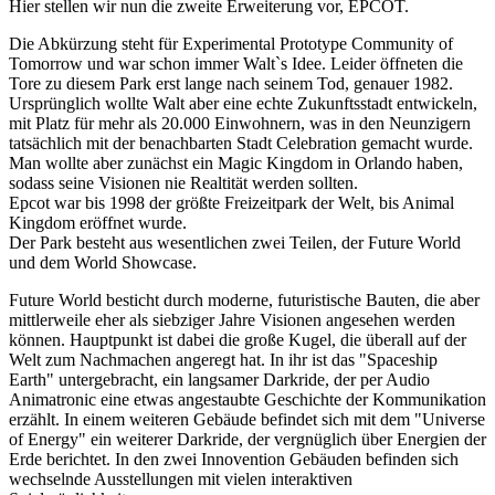
Hier stellen wir nun die zweite Erweiterung vor, EPCOT.
Die Abkürzung steht für Experimental Prototype Community of
Tomorrow und war schon immer Walt`s Idee. Leider öffneten die
Tore zu diesem Park erst lange nach seinem Tod, genauer 1982.
Ursprünglich wollte Walt aber eine echte Zukunftsstadt entwickeln,
mit Platz für mehr als 20.000 Einwohnern, was in den Neunzigern
tatsächlich mit der benachbarten Stadt Celebration gemacht wurde.
Man wollte aber zunächst ein Magic Kingdom in Orlando haben,
sodass seine Visionen nie Realtität werden sollten.
Epcot war bis 1998 der größte Freizeitpark der Welt, bis Animal
Kingdom eröffnet wurde.
Der Park besteht aus wesentlichen zwei Teilen, der Future World
und dem World Showcase.
Future World besticht durch moderne, futuristische Bauten, die aber
mittlerweile eher als siebziger Jahre Visionen angesehen werden
können. Hauptpunkt ist dabei die große Kugel, die überall auf der
Welt zum Nachmachen angeregt hat. In ihr ist das "Spaceship
Earth" untergebracht, ein langsamer Darkride, der per Audio
Animatronic eine etwas angestaubte Geschichte der Kommunikation
erzählt. In einem weiteren Gebäude befindet sich mit dem "Universe
of Energy" ein weiterer Darkride, der vergnüglich über Energien der
Erde berichtet. In den zwei Innovention Gebäuden befinden sich
wechselnde Ausstellungen mit vielen interaktiven