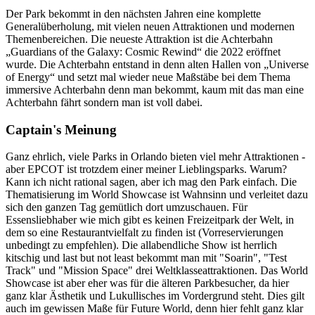
Der Park bekommt in den nächsten Jahren eine komplette
Generalüberholung, mit vielen neuen Attraktionen und modernen
Themenbereichen. Die neueste Attraktion ist die Achterbahn
„Guardians of the Galaxy: Cosmic Rewind“ die 2022 eröffnet
wurde. Die Achterbahn entstand in denn alten Hallen von „Universe
of Energy“ und setzt mal wieder neue Maßstäbe bei dem Thema
immersive Achterbahn denn man bekommt, kaum mit das man eine
Achterbahn fährt sondern man ist voll dabei.
Captain's Meinung
Ganz ehrlich, viele Parks in Orlando bieten viel mehr Attraktionen -
aber EPCOT ist trotzdem einer meiner Lieblingsparks. Warum?
Kann ich nicht rational sagen, aber ich mag den Park einfach. Die
Thematisierung im World Showcase ist Wahnsinn und verleitet dazu
sich den ganzen Tag gemütlich dort umzuschauen. Für
Essensliebhaber wie mich gibt es keinen Freizeitpark der Welt, in
dem so eine Restaurantvielfalt zu finden ist (Vorreservierungen
unbedingt zu empfehlen). Die allabendliche Show ist herrlich
kitschig und last but not least bekommt man mit "Soarin", "Test
Track" und "Mission Space" drei Weltklasseattraktionen. Das World
Showcase ist aber eher was für die älteren Parkbesucher, da hier
ganz klar Ästhetik und Lukullisches im Vordergrund steht. Dies gilt
auch im gewissen Maße für Future World, denn hier fehlt ganz klar