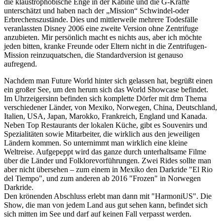
die klaustrophobische Enge in der Kabine und die G-Kräfte
unterschätzt und haben nach der „Mission“ Schwindel-oder
Erbrechenszustände. Dies und mittlerweile mehrere Todesfälle
veranlassten Disney 2006 eine zweite Version ohne Zentrifuge
anzubieten. Mir persönlich macht es nichts aus, aber ich möchte
jeden bitten, kranke Freunde oder Eltern nicht in die Zentrifugen-
Mission reinzuquatschen, die Standardversion ist genauso
aufregend.
Nachdem man Future World hinter sich gelassen hat, begrüßt einen
ein großer See, um den herum sich das World Showcase befindet.
Im Uhrzeigersinn befinden sich komplette Dörfer mit drm Thema
verschiedener Länder, von Mexiko, Norwegen, China, Deutschland,
Italien, USA, Japan, Marokko, Frankreich, England und Kanada.
Neben Top Restaurants der lokalen Küche, gibt es Souvenirs und
Spezialitäten sowie Mitarbeiter, die wirklich aus den jeweiligen
Ländern kommen. So unternimmt man wirklich eine kleine
Weltreise. Aufgepeppt wird das ganze durch unterhaltsame Filme
über die Länder und Folklorevorführungen. Zwei Rides sollte man
aber nicht übersehen – zum einem in Mexiko den Darkride "El Rio
del Tiempo", und zum anderen ab 2016 "Frozen" in Norwegen
Darkride.
Den krönenden Abschluss erlebt man dann mit "HarmoniUS". Die
Show, die man von jedem Land aus gut sehen kann, befindet sich
sich mitten im See und darf auf keinen Fall verpasst werden.