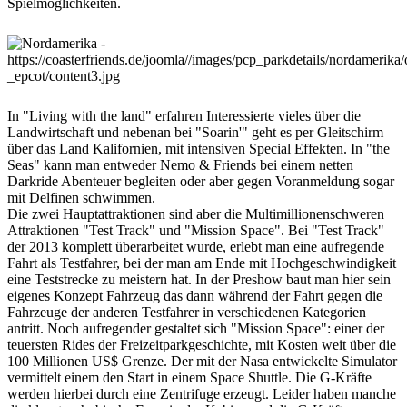
Spielmöglichkeiten.
In "Living with the land" erfahren Interessierte vieles über die
Landwirtschaft und nebenan bei "Soarin'" geht es per Gleitschirm
über das Land Kalifornien, mit intensiven Special Effekten. In "the
Seas" kann man entweder Nemo & Friends bei einem netten
Darkride Abenteuer begleiten oder aber gegen Voranmeldung sogar
mit Delfinen schwimmen.
Die zwei Hauptattraktionen sind aber die Multimillionenschweren
Attraktionen "Test Track" und "Mission Space". Bei "Test Track"
der 2013 komplett überarbeitet wurde, erlebt man eine aufregende
Fahrt als Testfahrer, bei der man am Ende mit Hochgeschwindigkeit
eine Teststrecke zu meistern hat. In der Preshow baut man hier sein
eigenes Konzept Fahrzeug das dann während der Fahrt gegen die
Fahrzeuge der anderen Testfahrer in verschiedenen Kategorien
antritt. Noch aufregender gestaltet sich "Mission Space": einer der
teuersten Rides der Freizeitparkgeschichte, mit Kosten weit über die
100 Millionen US$ Grenze. Der mit der Nasa entwickelte Simulator
vermittelt einem den Start in einem Space Shuttle. Die G-Kräfte
werden hierbei durch eine Zentrifuge erzeugt. Leider haben manche