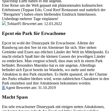
Spaceship Earth haben es mir angetan.
Eine Reise um die Welt gepaart mit phänomenalen kulinarischen
Erlebnissen (Teppan Edo, Coral Reef Restaurant und natürlich der
"Biergarten") haben einen bleibenden Eindruck hinterlassen.
Unbedingt mehrere Tage einplanen!
Tobias95
Bewertet am:
12.03.2022
Epcot ein Park für Erwachsene
Epcot ist wohl der Disneypark für Erwachsene. Alleine der
Rundweg um den See ist ein Abenteuer für sich. Hier stehen
Getränke und Essen aus etlichen Länder der Welt im Mittelpunkt. Es
macht einfach Spaß hier die kleinen Gassen der jeweiligen Länder
zu entdecken. Man vergisst schnell, dass man sich in einem Park
befindet. Besonders Marokko hat es mir angetan. Allerdings
befindet sich Epcot bereits im Wandeln, wo mehr und mehr
Attraktion in den Park einziehen. Es bleibt spanned, ob der Charme
des Parks erhalten bleiben wird, wenn zahlreichen Charaktere in den
Park einziehen und ihre Attraktionen bekommen werden.
A
Agent
Bewertet am:
31.10.2019
Macht Spass
Ein sehr erwachsener Disneypark mit einigen netten Attraktionen,