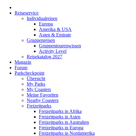
Reiseservice
Individualreisen
Europa
Amerika & USA
Asien & Emirate
Gruppenreisen
Gruppentourenwissen
Activity Level
Reisekatalog 2027
Magazin
Forum
Parkcheckpoint
Übersicht
My Parks
My Coasters
Meine Favoriten
Nearby Coasters
Freizeitparks
Freizeitparks in Afrika
Freizeitparks in Asien
Freizeitparks in Australien
Freizeitparks in Europa
Freizeitparks in Nordamerika