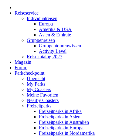
Reiseservice
Individualreisen
Europa
Amerika & USA
Asien & Emirate
Gruppenreisen
Gruppentourenwissen
Activity Level
Reisekatalog 2027
Magazin
Forum
Parkcheckpoint
Übersicht
My Parks
My Coasters
Meine Favoriten
Nearby Coasters
Freizeitparks
Freizeitparks in Afrika
Freizeitparks in Asien
Freizeitparks in Australien
Freizeitparks in Europa
Freizeitparks in Nordamerika