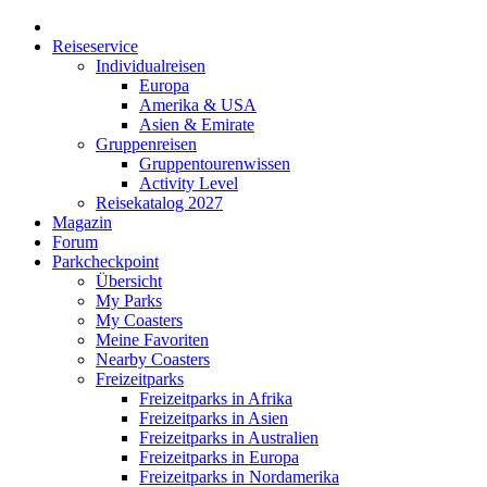
Reiseservice
Individualreisen
Europa
Amerika & USA
Asien & Emirate
Gruppenreisen
Gruppentourenwissen
Activity Level
Reisekatalog 2027
Magazin
Forum
Parkcheckpoint
Übersicht
My Parks
My Coasters
Meine Favoriten
Nearby Coasters
Freizeitparks
Freizeitparks in Afrika
Freizeitparks in Asien
Freizeitparks in Australien
Freizeitparks in Europa
Freizeitparks in Nordamerika