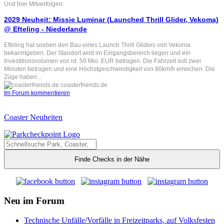
Und hier Mitverfolgen:
2029 Neuheit: Missie Luminar (Launched Thrill Glider, Vekoma)
@ Efteling - Niederlande
Efteling hat soeben den Bau eines Launch Thrill Gliders von Vekoma
bekanntgeben. Der Standort wird im Eingangsbereich liegen und ein
Investitionsvolumen von rd. 50 Mio. EUR betragen. Die Fahrzeit soll zwei
Minuten betragen und eine Höchstgeschwindigkeit von 80km/h erreichen. Die
Züge haben...
coasterfriends.de
Im Forum kommentieren
Coaster Neuheiten
Finde Checks in der Nähe
Neu im Forum
Technische Unfälle/Vorfälle in Freizeitparks, auf Volksfesten