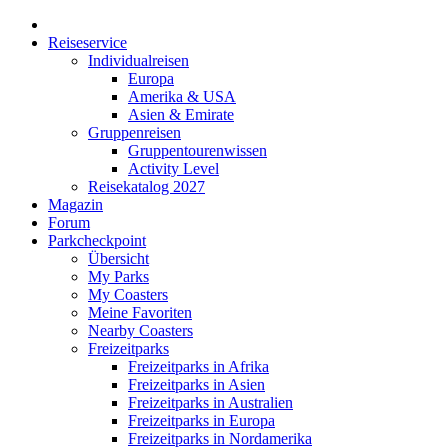
Reiseservice
Individualreisen
Europa
Amerika & USA
Asien & Emirate
Gruppenreisen
Gruppentourenwissen
Activity Level
Reisekatalog 2027
Magazin
Forum
Parkcheckpoint
Übersicht
My Parks
My Coasters
Meine Favoriten
Nearby Coasters
Freizeitparks
Freizeitparks in Afrika
Freizeitparks in Asien
Freizeitparks in Australien
Freizeitparks in Europa
Freizeitparks in Nordamerika