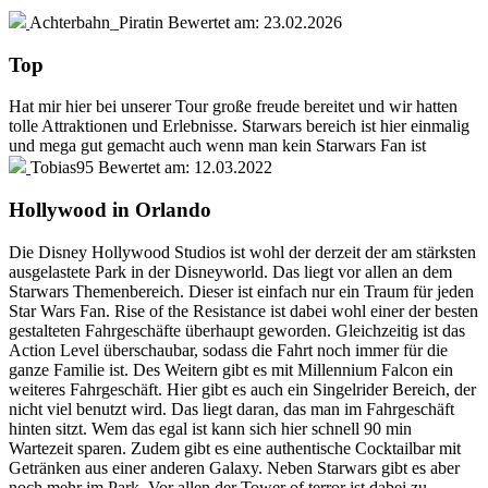
Achterbahn_Piratin
Bewertet am:
23.02.2026
Top
Hat mir hier bei unserer Tour große freude bereitet und wir hatten
tolle Attraktionen und Erlebnisse. Starwars bereich ist hier einmalig
und mega gut gemacht auch wenn man kein Starwars Fan ist
Tobias95
Bewertet am:
12.03.2022
Hollywood in Orlando
Die Disney Hollywood Studios ist wohl der derzeit der am stärksten
ausgelastete Park in der Disneyworld. Das liegt vor allen an dem
Starwars Themenbereich. Dieser ist einfach nur ein Traum für jeden
Star Wars Fan. Rise of the Resistance ist dabei wohl einer der besten
gestalteten Fahrgeschäfte überhaupt geworden. Gleichzeitig ist das
Action Level überschaubar, sodass die Fahrt noch immer für die
ganze Familie ist. Des Weitern gibt es mit Millennium Falcon ein
weiteres Fahrgeschäft. Hier gibt es auch ein Singelrider Bereich, der
nicht viel benutzt wird. Das liegt daran, das man im Fahrgeschäft
hinten sitzt. Wem das egal ist kann sich hier schnell 90 min
Wartezeit sparen. Zudem gibt es eine authentische Cocktailbar mit
Getränken aus einer anderen Galaxy. Neben Starwars gibt es aber
noch mehr im Park. Vor allen der Tower of terror ist dabei zu