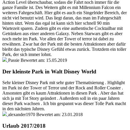
Action Level überschaubar, sodass die Fahrt noch immer für die
ganze Familie ist. Des Weitern gibt es mit Millennium Falcon ein
weiteres Fahrgeschäft. Hier gibt es auch ein Singelrider Bereich, der
nicht viel benutzt wird. Das liegt daran, das man im Fahrgeschäft
hinten sitzt. Wem das egal ist kann sich hier schnell 90 min
Wartezeit sparen. Zudem gibt es eine authentische Cocktailbar mit
Getränken aus einer anderen Galaxy. Neben Starwars gibt es aber
noch mehr im Park. Vor allen der Tower of terror ist dabei zu
erwähnen. Zwar hat der Park mit die besten Attraktionen aber dafür
bleibt das typische Disney Gefühl etwas zurück. Trotzdem ein toller
Park, der sich immer lohnt.
Passie
Bewertet am:
15.05.2019
Der kleinste Park in Walt Disney World
Sehr kleiner Disney Park mit sehr guter Thematisierung . Highlight
im Park ist der Tower of Terror und der Rock and Roller Coaster .
Ansonsten gibt es kaum Attraktionen in diesen Park . Aber das hat
sich ja mit Tot Story geändert . Außerdem soll in ein paar Jahren
dieser Park wachsen . Ich bin gespannt was dieser Tolle Park macht
in den nächsten Jahren.
alexander1970
Bewertet am:
23.01.2018
Urlaub 2017/2018