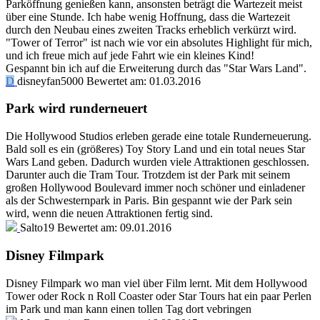
Parköffnung genießen kann, ansonsten beträgt die Wartezeit meist
über eine Stunde. Ich habe wenig Hoffnung, dass die Wartezeit
durch den Neubau eines zweiten Tracks erheblich verkürzt wird.
"Tower of Terror" ist nach wie vor ein absolutes Highlight für mich,
und ich freue mich auf jede Fahrt wie ein kleines Kind!
Gespannt bin ich auf die Erweiterung durch das "Star Wars Land".
D
disneyfan5000
Bewertet am:
01.03.2016
Park wird runderneuert
Die Hollywood Studios erleben gerade eine totale Runderneuerung.
Bald soll es ein (größeres) Toy Story Land und ein total neues Star
Wars Land geben. Dadurch wurden viele Attraktionen geschlossen.
Darunter auch die Tram Tour. Trotzdem ist der Park mit seinem
großen Hollywood Boulevard immer noch schöner und einladener
als der Schwesternpark in Paris. Bin gespannt wie der Park sein
wird, wenn die neuen Attraktionen fertig sind.
Salto19
Bewertet am:
09.01.2016
Disney Filmpark
Disney Filmpark wo man viel über Film lernt. Mit dem Hollywood
Tower oder Rock n Roll Coaster oder Star Tours hat ein paar Perlen
im Park und man kann einen tollen Tag dort vebringen