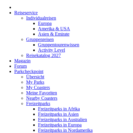
Reiseservice
Individualreisen
Europa
Amerika & USA
Asien & Emirate
Gruppenreisen
Gruppentourenwissen
Activity Level
Reisekatalog 2027
Magazin
Forum
Parkcheckpoint
Übersicht
My Parks
My Coasters
Meine Favoriten
Nearby Coasters
Freizeitparks
Freizeitparks in Afrika
Freizeitparks in Asien
Freizeitparks in Australien
Freizeitparks in Europa
Freizeitparks in Nordamerika