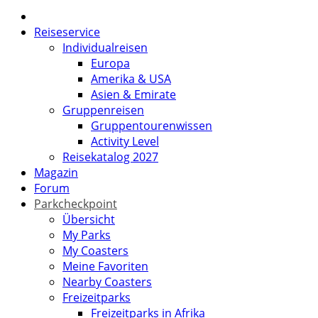
Reiseservice
Individualreisen
Europa
Amerika & USA
Asien & Emirate
Gruppenreisen
Gruppentourenwissen
Activity Level
Reisekatalog 2027
Magazin
Forum
Parkcheckpoint
Übersicht
My Parks
My Coasters
Meine Favoriten
Nearby Coasters
Freizeitparks
Freizeitparks in Afrika