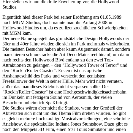
Hier stellen wir nun die dritte Erweiterung vor, die Hollywood
Studios.
Eigentlich hieß dieser Park bei seiner Eröffnung am 01.05.1989
noch MGM-Studios, doch nannte man ihn Anfang 2008 in
Hollywood Studios um, da es zu lizenzrechtlichen Schwierigkeiten
mit MGM kam.
Der neue Name spiegelt das grundsätzliche Design Hollywoods der
30er und 40er Jahre wieder, die sich im Park mehrmals wiederholen.
Die meisten Besucher haben aber kaum Augenmerk darauf, sondern
marschieren schnurstracks die Art Deco Mainstreet hinauf, um dann
nach rechts den Hollywood Blvd entlang zu den zwei Top-
Attraktionen zu gelangen – den "Hollywood Tower of Terror" und
den "Rock'n'Roller Coaster". Ersterer ist das optische
Aushängeschild des Parks und versteckt den genialsten
Freefalltower der Welt in seiner Hülle. Mehr wird nicht verraten,
außer das man dieses Erlebnis nicht verpassen sollte. Der
"Rock'n'Roller Coaster" ist eine Hochgeschwindigkeitsachterbahn
im Dunkeln mit fetzigem Sound von Aerosmith, der vielen
Besuchern unheimlich Spaß bringt.
Die Studios wären aber nicht die Studios, wenn der Großteil der
Aktivitäten sich nicht um das Thema Film drehen würden. So gibt
es gleich mehrere hochkarätige Musicalvorstellungen, eine sehr tolle
Arielshow, die spektakuläre Indiana Jones Stuntshow. Dazu gibt es
noch den Muppets 3D Film, einen Star Tours Simulator und einen