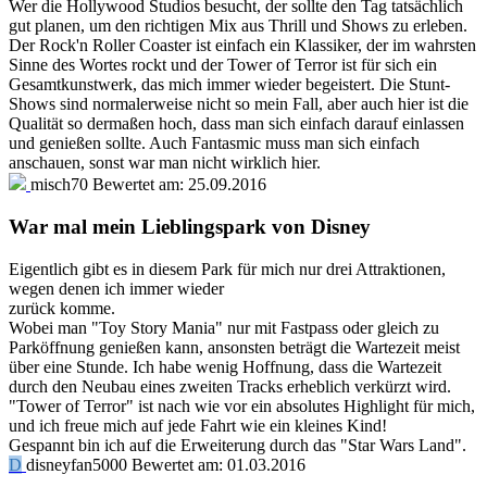
Wer die Hollywood Studios besucht, der sollte den Tag tatsächlich
gut planen, um den richtigen Mix aus Thrill und Shows zu erleben.
Der Rock'n Roller Coaster ist einfach ein Klassiker, der im wahrsten
Sinne des Wortes rockt und der Tower of Terror ist für sich ein
Gesamtkunstwerk, das mich immer wieder begeistert. Die Stunt-
Shows sind normalerweise nicht so mein Fall, aber auch hier ist die
Qualität so dermaßen hoch, dass man sich einfach darauf einlassen
und genießen sollte. Auch Fantasmic muss man sich einfach
anschauen, sonst war man nicht wirklich hier.
misch70
Bewertet am:
25.09.2016
War mal mein Lieblingspark von Disney
Eigentlich gibt es in diesem Park für mich nur drei Attraktionen,
wegen denen ich immer wieder
zurück komme.
Wobei man "Toy Story Mania" nur mit Fastpass oder gleich zu
Parköffnung genießen kann, ansonsten beträgt die Wartezeit meist
über eine Stunde. Ich habe wenig Hoffnung, dass die Wartezeit
durch den Neubau eines zweiten Tracks erheblich verkürzt wird.
"Tower of Terror" ist nach wie vor ein absolutes Highlight für mich,
und ich freue mich auf jede Fahrt wie ein kleines Kind!
Gespannt bin ich auf die Erweiterung durch das "Star Wars Land".
D
disneyfan5000
Bewertet am:
01.03.2016