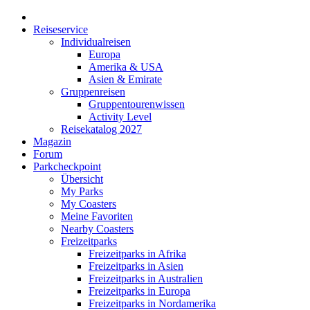
Reiseservice
Individualreisen
Europa
Amerika & USA
Asien & Emirate
Gruppenreisen
Gruppentourenwissen
Activity Level
Reisekatalog 2027
Magazin
Forum
Parkcheckpoint
Übersicht
My Parks
My Coasters
Meine Favoriten
Nearby Coasters
Freizeitparks
Freizeitparks in Afrika
Freizeitparks in Asien
Freizeitparks in Australien
Freizeitparks in Europa
Freizeitparks in Nordamerika