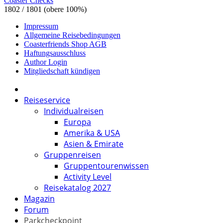
Coaster Checks
1802 / 1801 (obere 100%)
Impressum
Allgemeine Reisebedingungen
Coasterfriends Shop AGB
Haftungsausschluss
Author Login
Mitgliedschaft kündigen
Reiseservice
Individualreisen
Europa
Amerika & USA
Asien & Emirate
Gruppenreisen
Gruppentourenwissen
Activity Level
Reisekatalog 2027
Magazin
Forum
Parkcheckpoint