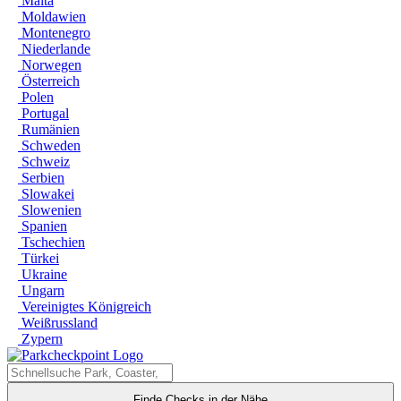
Malta
Moldawien
Montenegro
Niederlande
Norwegen
Österreich
Polen
Portugal
Rumänien
Schweden
Schweiz
Serbien
Slowakei
Slowenien
Spanien
Tschechien
Türkei
Ukraine
Ungarn
Vereinigtes Königreich
Weißrussland
Zypern
Finde Checks in der Nähe