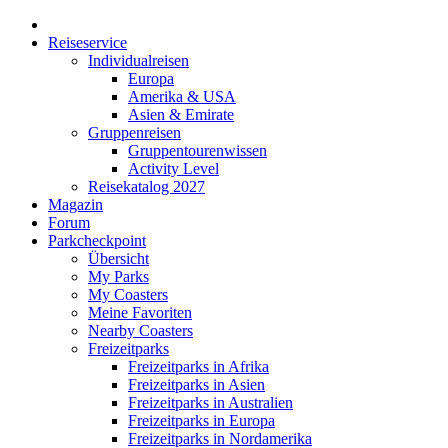
Reiseservice
Individualreisen
Europa
Amerika & USA
Asien & Emirate
Gruppenreisen
Gruppentourenwissen
Activity Level
Reisekatalog 2027
Magazin
Forum
Parkcheckpoint
Übersicht
My Parks
My Coasters
Meine Favoriten
Nearby Coasters
Freizeitparks
Freizeitparks in Afrika
Freizeitparks in Asien
Freizeitparks in Australien
Freizeitparks in Europa
Freizeitparks in Nordamerika