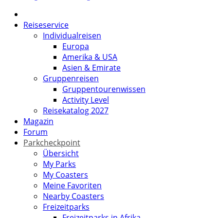
Reiseservice
Individualreisen
Europa
Amerika & USA
Asien & Emirate
Gruppenreisen
Gruppentourenwissen
Activity Level
Reisekatalog 2027
Magazin
Forum
Parkcheckpoint
Übersicht
My Parks
My Coasters
Meine Favoriten
Nearby Coasters
Freizeitparks
Freizeitparks in Afrika