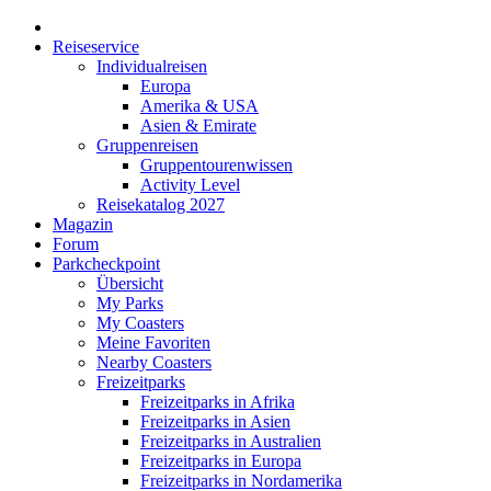
Reiseservice
Individualreisen
Europa
Amerika & USA
Asien & Emirate
Gruppenreisen
Gruppentourenwissen
Activity Level
Reisekatalog 2027
Magazin
Forum
Parkcheckpoint
Übersicht
My Parks
My Coasters
Meine Favoriten
Nearby Coasters
Freizeitparks
Freizeitparks in Afrika
Freizeitparks in Asien
Freizeitparks in Australien
Freizeitparks in Europa
Freizeitparks in Nordamerika