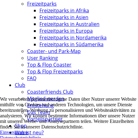
Freizeitparks
Freizeitparks in Afrika
Freizeitparks in Asien
Freizeitparks in Australien
Freizeitparks in Europa
Freizeitparks in Nordamerika
Freizeitparks in Südamerika
Coaster- und Park-Map
User Ranking
Top & Flop Coaster
Top & Flop Freizeitparks
FAQ
Club
Coasterfriends Club
Mitglied werden
Wir verarbeiten personenbezogene Daten über Nutzer unserer Website
Entstehung
mithilfe von Cookies und anderen Technologien, um unsere Dienste
bereitzustellen, Werbung zu personalisieren und Websiteaktivitäten zu
Das Team
analysieren. Wir können bestimmte Informationen über unsere Nutzer
Vorteilspartner
mit unseren Werbe- und Analysepartnern teilen. Weitere Einzelheiten
Shop
finden Sie in unserer Datenschutzrichtlinie.
Was ist neu?
Einverstanden
Datenschutzrichtlinie