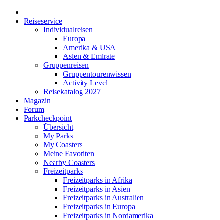
Reiseservice
Individualreisen
Europa
Amerika & USA
Asien & Emirate
Gruppenreisen
Gruppentourenwissen
Activity Level
Reisekatalog 2027
Magazin
Forum
Parkcheckpoint
Übersicht
My Parks
My Coasters
Meine Favoriten
Nearby Coasters
Freizeitparks
Freizeitparks in Afrika
Freizeitparks in Asien
Freizeitparks in Australien
Freizeitparks in Europa
Freizeitparks in Nordamerika