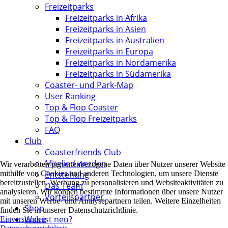
Freizeitparks
Freizeitparks in Afrika
Freizeitparks in Asien
Freizeitparks in Australien
Freizeitparks in Europa
Freizeitparks in Nordamerika
Freizeitparks in Südamerika
Coaster- und Park-Map
User Ranking
Top & Flop Coaster
Top & Flop Freizeitparks
FAQ
Club
Coasterfriends Club
Mitglied werden
Wir verarbeiten personenbezogene Daten über Nutzer unserer Website
mithilfe von Cookies und anderen Technologien, um unsere Dienste
Entstehung
bereitzustellen, Werbung zu personalisieren und Websiteaktivitäten zu
Das Team
analysieren. Wir können bestimmte Informationen über unsere Nutzer
Vorteilspartner
mit unseren Werbe- und Analysepartnern teilen. Weitere Einzelheiten
Shop
finden Sie in unserer Datenschutzrichtlinie.
Was ist neu?
Einverstanden