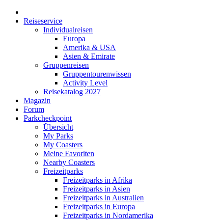
Reiseservice
Individualreisen
Europa
Amerika & USA
Asien & Emirate
Gruppenreisen
Gruppentourenwissen
Activity Level
Reisekatalog 2027
Magazin
Forum
Parkcheckpoint
Übersicht
My Parks
My Coasters
Meine Favoriten
Nearby Coasters
Freizeitparks
Freizeitparks in Afrika
Freizeitparks in Asien
Freizeitparks in Australien
Freizeitparks in Europa
Freizeitparks in Nordamerika