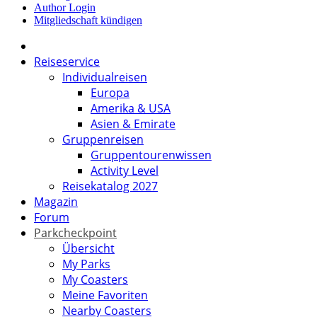
Author Login
Mitgliedschaft kündigen
Reiseservice
Individualreisen
Europa
Amerika & USA
Asien & Emirate
Gruppenreisen
Gruppentourenwissen
Activity Level
Reisekatalog 2027
Magazin
Forum
Parkcheckpoint
Übersicht
My Parks
My Coasters
Meine Favoriten
Nearby Coasters