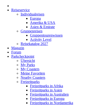
Reiseservice
Individualreisen
Europa
Amerika & USA
Asien & Emirate
Gruppenreisen
Gruppentourenwissen
Activity Level
Reisekatalog 2027
Magazin
Forum
Parkcheckpoint
Übersicht
My Parks
My Coasters
Meine Favoriten
Nearby Coasters
Freizeitparks
Freizeitparks in Afrika
Freizeitparks in Asien
Freizeitparks in Australien
Freizeitparks in Europa
Freizeitparks in Nordamerika