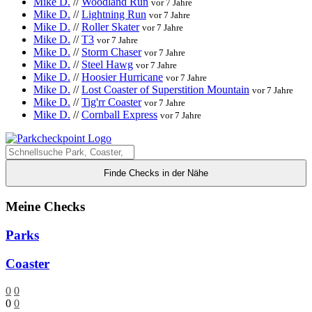
Mike D.
//
Woodland Run
vor 7 Jahre
Mike D.
//
Lightning Run
vor 7 Jahre
Mike D.
//
Roller Skater
vor 7 Jahre
Mike D.
//
T3
vor 7 Jahre
Mike D.
//
Storm Chaser
vor 7 Jahre
Mike D.
//
Steel Hawg
vor 7 Jahre
Mike D.
//
Hoosier Hurricane
vor 7 Jahre
Mike D.
//
Lost Coaster of Superstition Mountain
vor 7 Jahre
Mike D.
//
Tig'rr Coaster
vor 7 Jahre
Mike D.
//
Cornball Express
vor 7 Jahre
Finde Checks in der Nähe
Meine Checks
Parks
Coaster
0
0
0
0