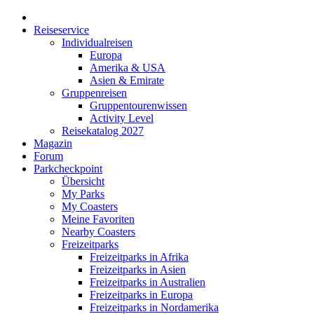
Reiseservice
Individualreisen
Europa
Amerika & USA
Asien & Emirate
Gruppenreisen
Gruppentourenwissen
Activity Level
Reisekatalog 2027
Magazin
Forum
Parkcheckpoint
Übersicht
My Parks
My Coasters
Meine Favoriten
Nearby Coasters
Freizeitparks
Freizeitparks in Afrika
Freizeitparks in Asien
Freizeitparks in Australien
Freizeitparks in Europa
Freizeitparks in Nordamerika