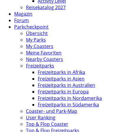
Activity Level
Reisekatalog 2027
Magazin
Forum
Parkcheckpoint
Übersicht
My Parks
My Coasters
Meine Favoriten
Nearby Coasters
Freizeitparks
Freizeitparks in Afrika
Freizeitparks in Asien
Freizeitparks in Australien
Freizeitparks in Europa
Freizeitparks in Nordamerika
Freizeitparks in Südamerika
Coaster- und Park-Map
User Ranking
Top & Flop Coaster
Top & Flop Freizeitparks