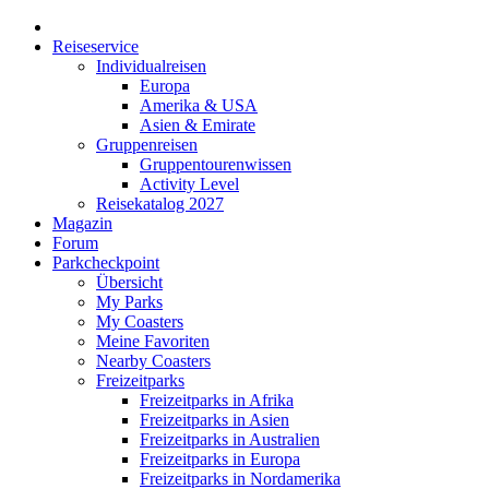
Reiseservice
Individualreisen
Europa
Amerika & USA
Asien & Emirate
Gruppenreisen
Gruppentourenwissen
Activity Level
Reisekatalog 2027
Magazin
Forum
Parkcheckpoint
Übersicht
My Parks
My Coasters
Meine Favoriten
Nearby Coasters
Freizeitparks
Freizeitparks in Afrika
Freizeitparks in Asien
Freizeitparks in Australien
Freizeitparks in Europa
Freizeitparks in Nordamerika